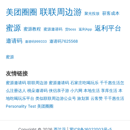
联联周边游
美团圈圈
获客成本
聚光投放
蜜源
返利平台
蜜源教程
蜜源邀请码
货boss
返利App
邀请码
邀请码7625568
邀请码999333
蜜源
友情链接
蜜源邀请码
联联周边游
蜜源邀请码
石家庄吃喝玩乐
千千惠生活怎
么注册达人
桃朵邀请码
侠侣亲子游
小六网
本地生活
享库生活
本
地吃喝玩乐平台
类似联联周边游公众号
旅划算
云客赞
千千惠生活
Personality Test
美团圈圈
Copyright © 2026
西兰花
|
冀ICP备16022003号-5