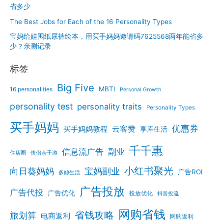
省多少
The Best Jobs for Each of the 16 Personality Types
宝妈给娃囤纸尿裤绘本，用买手妈妈邀请码7625568两年能省多
少？亲测记录
标签
Big Five
MBTI
16 personalities
Personal Growth
personality test
personality traits
Personality Types
买手妈妈
优惠券
云客赞
买手妈妈教程
享库生活
千千惠
信息流广告
副业
住店圈
侠侣亲子游
小红书聚光
向日葵妈妈
宝妈副业
广告ROI
多鲸生活
广告投放
广告代投
广告优化
投放优化
抖音投流
网购省钱
省钱攻略
旅划算
电商返利
网购返利