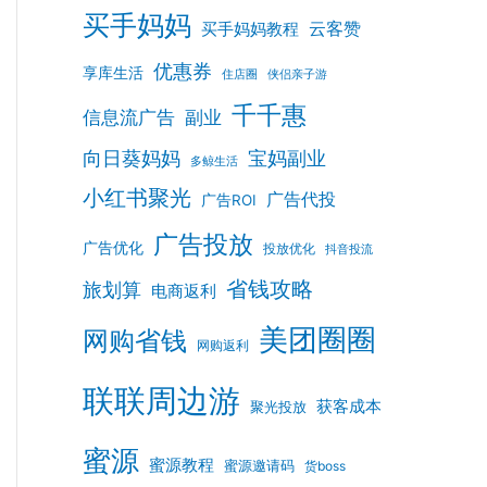
买手妈妈
云客赞
买手妈妈教程
优惠券
享库生活
住店圈
侠侣亲子游
千千惠
信息流广告
副业
向日葵妈妈
宝妈副业
多鲸生活
小红书聚光
广告代投
广告ROI
广告投放
广告优化
投放优化
抖音投流
省钱攻略
旅划算
电商返利
美团圈圈
网购省钱
网购返利
联联周边游
获客成本
聚光投放
蜜源
蜜源教程
蜜源邀请码
货boss