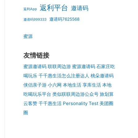
返利平台
邀请码
返利App
邀请码7625568
邀请码999333
蜜源
友情链接
蜜源邀请码
联联周边游
蜜源邀请码
石家庄吃
喝玩乐
千千惠生活怎么注册达人
桃朵邀请码
侠侣亲子游
小六网
本地生活
享库生活
本地
吃喝玩乐平台
类似联联周边游公众号
旅划算
云客赞
千千惠生活
Personality Test
美团圈
圈