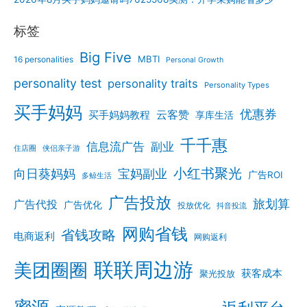
标签
Big Five
MBTI
16 personalities
Personal Growth
personality test
personality traits
Personality Types
买手妈妈
优惠券
云客赞
买手妈妈教程
享库生活
千千惠
信息流广告
副业
住店圈
侠侣亲子游
小红书聚光
向日葵妈妈
宝妈副业
广告ROI
多鲸生活
广告投放
旅划算
广告代投
广告优化
投放优化
抖音投流
网购省钱
省钱攻略
电商返利
网购返利
联联周边游
美团圈圈
获客成本
聚光投放