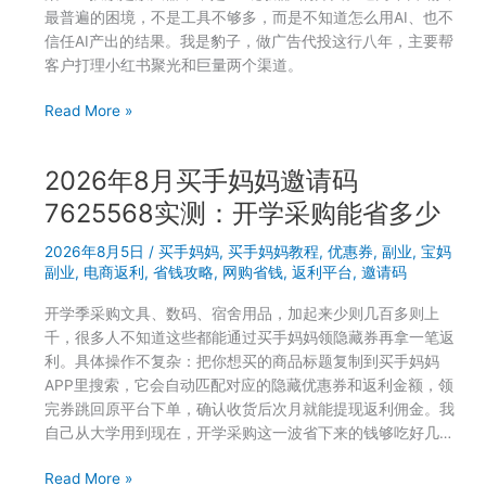
漂
最普遍的困境，不是工具不够多，而是不知道怎么用AI、也不
亮
信任AI产出的结果。我是豹子，做广告代投这行八年，主要帮
后
客户打理小红书聚光和巨量两个渠道。
面
为
宝
Read More »
什
妈
么
做
越
2026年8月买手妈妈邀请码
小
来
红
7625568实测：开学采购能省多少
越
书
亏
2026年8月5日
/
买手妈妈
,
买手妈妈教程
,
优惠券
,
副业
,
宝妈
投
副业
,
电商返利
,
省钱攻略
,
网购省钱
,
返利平台
,
邀请码
放，
聚
开学季采购文具、数码、宿舍用品，加起来少则几百多则上
光
千，很多人不知道这些都能通过买手妈妈领隐藏券再拿一笔返
预
利。具体操作不复杂：把你想买的商品标题复制到买手妈妈
算
APP里搜索，它会自动匹配对应的隐藏优惠券和返利金额，领
怎
完券跳回原平台下单，确认收货后次月就能提现返利佣金。我
么
自己从大学用到现在，开学采购这一波省下来的钱够吃好几…
安
排
2026
Read More »