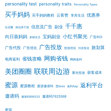
personality test
personality traits
Personality Types
买手妈妈
优惠券
云客赞
买手妈妈教程
享库生活
千千惠
信息流广告
副业
住店圈
侠侣亲子游
小红书聚光
向日葵妈妈
宝妈副业
广告ROI
多鲸生活
广告投放
旅划算
广告代投
广告优化
投放优化
抖音投流
网购省钱
省钱攻略
电商返利
网购返利
联联周边游
美团圈圈
获客成本
聚光投放
蜜源
返利平台
蜜源教程
蜜源邀请码
货boss
返利App
邀请码
邀请码7625568
邀请码999333
蜜源