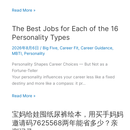
宝
Read More »
妈
用
The Best Jobs for Each of the 16
买
手
Personality Types
妈
2026年8月6日
/
Big Five
,
Career Fit
,
Career Guidance
,
妈
MBTI
,
Personality
邀
请
Personality Shapes Career Choices — But Not as a
码
Fortune-Teller
7625568：
Your personality influences your career less like a fixed
纸
destiny and more like a compass: it pr…
尿
裤
The
Read More »
奶
Best
粉
Jobs
这
宝妈给娃囤纸尿裤绘本，用买手妈妈
for
类
Each
邀请码7625568两年能省多少？亲
母
of