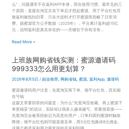
么"，问题通常不在返利APP本身，而在使用习惯。最常见的三
本，
个原因：直接在淘宝京东下单后才想起蜜源、用了平台红包导
用
致返利被抵扣归零、只在大促时才打开蜜源而忽略了日常消
买
费。据蜜源官方公开数据（2025年），平台累计返利超15亿
手
元，说明返利是真实存在的——关键在于你有没有…
妈
妈
蜜
Read More »
邀
源
请
用
码
上班族网购省钱实测：蜜源邀请码
了
7625568
一
999333怎么用更划算？
两
段
年
2026年8月5日
/
副业推荐
,
网购省钱
,
蜜源
,
返利App
,
邀请码
时
能
间
省
蜜源邀请码用户注意：先逛淘宝再下单、领平台红包，其实都
没
多
在亏钱
省
少？
这篇文章要回答的问题是：为什么"先逛淘宝收藏、再上蜜源下
到
亲
单更稳妥"的说法，实际却让很多人越省越亏。答案很直接——
钱？
测
先逛淘宝会被系统标记为高意向用户，订单归因到蜜源时触发
邀
记
降佣；领平台红包则可能直接丢单，用3元红包换掉8元佣金。
请
录
这两个都是返利用户最常踩的丢返利陷阱…