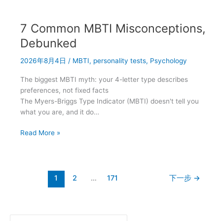
才
年
不
8
亏
7 Common MBTI Misconceptions,
月
买
Debunked
手
2026年8月4日
/
MBTI
,
personality tests
,
Psychology
妈
妈
The biggest MBTI myth: your 4-letter type describes
邀
preferences, not fixed facts
请
The Myers-Briggs Type Indicator (MBTI) doesn't tell you
码
what you are, and it do…
7625568
实
7
Read More »
测：
Common
开
MBTI
学
Misconceptions,
采
Debunked
1
2
…
171
下一步
→
购
能
省
多