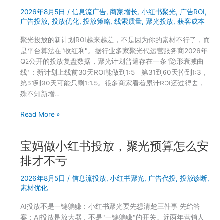
Decision-
划
2026年8月5日
/
信息流广告
,
商家增长
,
小红书聚光
,
广告ROI
,
Making
算？
广告投放
,
投放优化
,
投放策略
,
线索质量
,
聚光投放
,
获客成本
Styles:
What
聚光投放的新计划ROI越来越差，不是因为你的素材不行了，而
Research
是平台算法在"收红利"。据行业多家聚光代运营服务商2026年
Shows
Q2公开的投放复盘数据，聚光计划普遍存在一条"隐形衰减曲
线"：新计划上线前30天ROI能做到1:5，第31到60天掉到1:3，
第61到90天可能只剩1:1.5。很多商家看着累计ROI还过得去，
殊不知新增…
聚
Read More »
光
新
宝妈做小红书投放，聚光预算怎么安
计
划
排才不亏
前
2026年8月5日
/
信息流投放
,
小红书聚光
,
广告代投
,
投放诊断
,
30
素材优化
天
ROI
AI投放不是一键躺赚：小红书聚光要先想清楚三件事 先给答
很
案：AI投放是放大器，不是"一键躺赚"的开关。近两年营销人