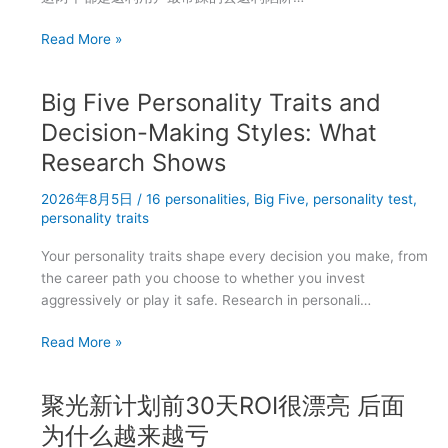
码
999333
上
Read More »
也
班
救
族
不
Big Five Personality Traits and
网
了
购
Decision-Making Styles: What
的
省
Research Shows
几
钱
个
实
2026年8月5日
/
16 personalities
,
Big Five
,
personality test
,
习
测：
personality traits
惯
蜜
Your personality traits shape every decision you make, from
源
the career path you choose to whether you invest
邀
aggressively or play it safe. Research in personali…
请
码
Big
Read More »
999333
Five
怎
Personality
么
聚光新计划前30天ROI很漂亮 后面
Traits
用
and
为什么越来越亏
更