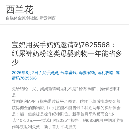
跳
西兰花
至
内
自媒体全原创社区-新云网西
容
宝妈用买手妈妈邀请码7625568：
纸尿裤奶粉这类母婴购物一年能省多
少
2026年8月7日
/
买手妈妈
,
分享赚钱
,
母婴省钱
,
返利攻略
,
邀
请码7625568
先给结论：买手妈妈邀请码返利不是"省钱神器"，操作纪律才
是
导购返利APP（指先通过该平台领券、跳转下单后按成交金额
获得佣金的购物应用）到底能不能省钱？我近两年的实际体会
是：能，但前提是操作纪律到位。新手首月平均反而会"多
花"40-50元——据返利网2025年报告，约68%的用户曾因误操
作导致返利失效，新手首月平均损失…