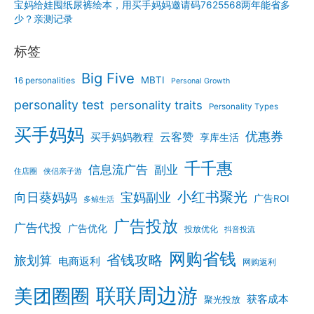
宝妈给娃囤纸尿裤绘本，用买手妈妈邀请码7625568两年能省多
少？亲测记录
标签
Big Five
MBTI
16 personalities
Personal Growth
personality test
personality traits
Personality Types
买手妈妈
优惠券
云客赞
买手妈妈教程
享库生活
千千惠
信息流广告
副业
住店圈
侠侣亲子游
小红书聚光
向日葵妈妈
宝妈副业
广告ROI
多鲸生活
广告投放
广告代投
广告优化
投放优化
抖音投流
网购省钱
省钱攻略
旅划算
电商返利
网购返利
联联周边游
美团圈圈
获客成本
聚光投放