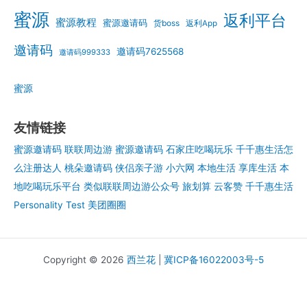
蜜源
返利平台
蜜源教程
蜜源邀请码
货boss
返利App
邀请码
邀请码7625568
邀请码999333
蜜源
友情链接
蜜源邀请码
联联周边游
蜜源邀请码
石家庄吃喝玩乐
千千惠生活怎
么注册达人
桃朵邀请码
侠侣亲子游
小六网
本地生活
享库生活
本
地吃喝玩乐平台
类似联联周边游公众号
旅划算
云客赞
千千惠生活
Personality Test
美团圈圈
Copyright © 2026
西兰花
|
冀ICP备16022003号-5