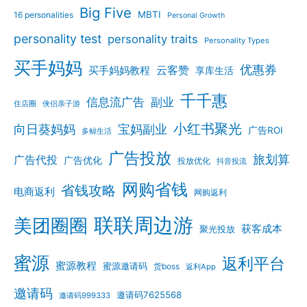
Big Five
MBTI
16 personalities
Personal Growth
personality test
personality traits
Personality Types
买手妈妈
优惠券
云客赞
买手妈妈教程
享库生活
千千惠
信息流广告
副业
住店圈
侠侣亲子游
小红书聚光
向日葵妈妈
宝妈副业
广告ROI
多鲸生活
广告投放
旅划算
广告代投
广告优化
投放优化
抖音投流
网购省钱
省钱攻略
电商返利
网购返利
联联周边游
美团圈圈
获客成本
聚光投放
蜜源
返利平台
蜜源教程
蜜源邀请码
货boss
返利App
邀请码
邀请码7625568
邀请码999333