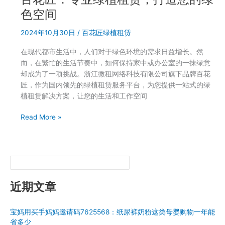
专
绿
业
色空间
植
绿
租
2024年10月30日
/
百花匠绿植租赁
植
赁
花
在现代都市生活中，人们对于绿色环境的需求日益增长。然
卉
而，在繁忙的生活节奏中，如何保持家中或办公室的一抹绿意
租
却成为了一项挑战。浙江微租网络科技有限公司旗下品牌百花
赁：
匠，作为国内领先的绿植租赁服务平台，为您提供一站式的绿
打
植租赁解决方案，让您的生活和工作空间
造
绿
百
Read More »
色
花
办
匠：
公
专
环
业
境，
绿
提
植
近期文章
升
租
企
赁，
业
宝妈用买手妈妈邀请码7625568：纸尿裤奶粉这类母婴购物一年能
打
形
省多少