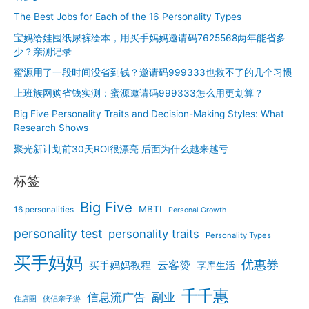
造
象！
The Best Jobs for Each of the 16 Personality Types
您
的
宝妈给娃囤纸尿裤绘本，用买手妈妈邀请码7625568两年能省多
绿
少？亲测记录
色
蜜源用了一段时间没省到钱？邀请码999333也救不了的几个习惯
空
上班族网购省钱实测：蜜源邀请码999333怎么用更划算？
间
Big Five Personality Traits and Decision-Making Styles: What
Research Shows
聚光新计划前30天ROI很漂亮 后面为什么越来越亏
标签
Big Five
MBTI
16 personalities
Personal Growth
personality test
personality traits
Personality Types
买手妈妈
优惠券
云客赞
买手妈妈教程
享库生活
千千惠
信息流广告
副业
住店圈
侠侣亲子游