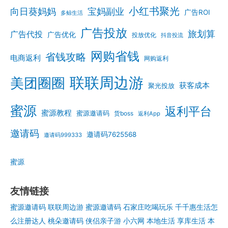
小红书聚光
向日葵妈妈
宝妈副业
广告ROI
多鲸生活
广告投放
旅划算
广告代投
广告优化
投放优化
抖音投流
网购省钱
省钱攻略
电商返利
网购返利
联联周边游
美团圈圈
获客成本
聚光投放
蜜源
返利平台
蜜源教程
蜜源邀请码
货boss
返利App
邀请码
邀请码7625568
邀请码999333
蜜源
友情链接
蜜源邀请码
联联周边游
蜜源邀请码
石家庄吃喝玩乐
千千惠生活怎
么注册达人
桃朵邀请码
侠侣亲子游
小六网
本地生活
享库生活
本