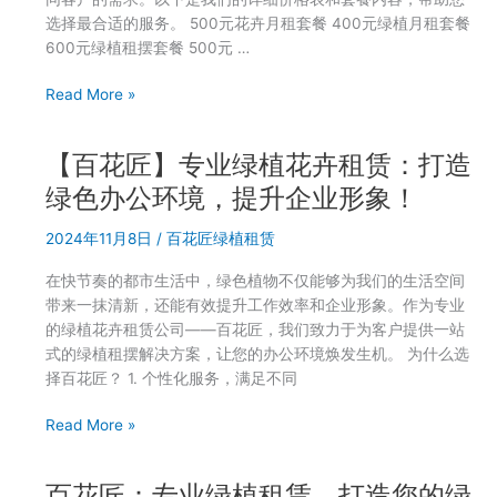
选择最合适的服务。 500元花卉月租套餐 400元绿植月租套餐
600元绿植租摆套餐 500元 …
办
Read More »
公
室
【百花匠】专业绿植花卉租赁：打造
绿
植
绿色办公环境，提升企业形象！
花
2024年11月8日
/
百花匠绿植租赁
卉
租
在快节奏的都市生活中，绿色植物不仅能够为我们的生活空间
摆
带来一抹清新，还能有效提升工作效率和企业形象。作为专业
选
的绿植花卉租赁公司——百花匠，我们致力于为客户提供一站
哪
式的绿植租摆解决方案，让您的办公环境焕发生机。 为什么选
家|
择百花匠？ 1. 个性化服务，满足不同
百
花
【百
Read More »
匠
花
专
匠】
业
百花匠：专业绿植租赁，打造您的绿