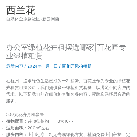
跳
西兰花
至
内
自媒体全原创社区-新云网西
容
办公室绿植花卉租摆选哪家|百花匠专
业绿植租赁
最新内容
/
2024年11月11日
/
百花匠绿植租赁
在杭州，追求绿色生活已成为一种趋势。百花匠作为专业的绿植花
卉租赁租摆公司，我们提供多种绿植租赁套餐，以满足不同客户的
需求。以下是我们的详细价格表和套餐内容，帮助您选择最合适的
服务。
500元花卉月租套餐
植物配置
：共18盆植物——8大10小
适用面积
：200m²左右
服务内容
：上门勘察、制定专属绿化方案、植物免费上门养护、定