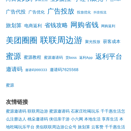
广告投放
广告代投
广告优化
投放优化
抖音投流
网购省钱
省钱攻略
旅划算
电商返利
网购返利
联联周边游
美团圈圈
获客成本
聚光投放
蜜源
返利平台
蜜源教程
蜜源邀请码
货boss
返利App
邀请码
邀请码7625568
邀请码999333
蜜源
友情链接
蜜源邀请码
联联周边游
蜜源邀请码
石家庄吃喝玩乐
千千惠生活怎
么注册达人
桃朵邀请码
侠侣亲子游
小六网
本地生活
享库生活
本
地吃喝玩乐平台
类似联联周边游公众号
旅划算
云客赞
千千惠生活