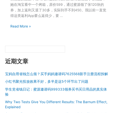
她在淘宝看中一个烤箱，原价599，通过蜜源领了张120块的
券，加上返利又退了30多，实际到手不到450。我以前一直觉
得这类返利App要么返得少，要 …
蜜
Read More »
源
用
了
半
年
和
近期文章
用
了
宝妈自用省钱怎么领？买手妈妈邀请码7625568新手注册流程拆解
一
年
小红书聚光投放效果不好，多半是这5个环节出了问题
的
学生党省钱日记：蜜源邀请码999333领券买书买日用品的真实体
区
验
别：
Why Two Tests Give You Different Results: The Barnum Effect,
邀
Explained
请