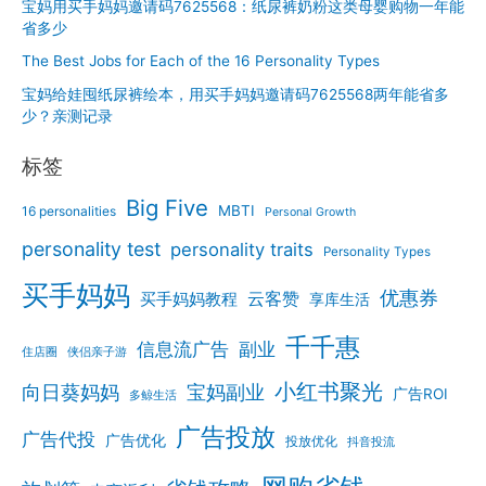
宝妈用买手妈妈邀请码7625568：纸尿裤奶粉这类母婴购物一年能
码
省多少
999333
用
The Best Jobs for Each of the 16 Personality Types
户
宝妈给娃囤纸尿裤绘本，用买手妈妈邀请码7625568两年能省多
阶
少？亲测记录
段
性
标签
复
盘
Big Five
MBTI
16 personalities
Personal Growth
personality test
personality traits
Personality Types
买手妈妈
优惠券
云客赞
买手妈妈教程
享库生活
千千惠
信息流广告
副业
住店圈
侠侣亲子游
小红书聚光
向日葵妈妈
宝妈副业
广告ROI
多鲸生活
广告投放
广告代投
广告优化
投放优化
抖音投流