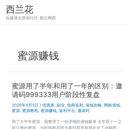
跳
西兰花
至
内
自媒体全原创社区-新云网西
容
蜜源赚钱
蜜源用了半年和用了一年的区别：邀
请码999333用户阶段性复盘
2026年6月5日
/
优惠券
,
副业
,
电商返利
,
省钱攻略
,
网购省钱
,
蜜源
,
蜜源教程
,
蜜源赚钱
,
返利平台
,
邀请码
用了大半年蜜源，我整理了一份详细的省钱账单 去年双十一之
前注册的蜜源，当时纯粹是因为看到群里有朋友发了张截图：