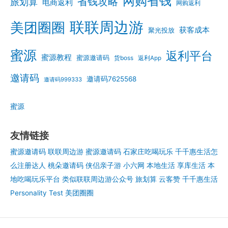
网购省钱
省钱攻略
旅划算
电商返利
网购返利
联联周边游
美团圈圈
获客成本
聚光投放
蜜源
返利平台
蜜源教程
蜜源邀请码
货boss
返利App
邀请码
邀请码7625568
邀请码999333
蜜源
友情链接
蜜源邀请码
联联周边游
蜜源邀请码
石家庄吃喝玩乐
千千惠生活怎
么注册达人
桃朵邀请码
侠侣亲子游
小六网
本地生活
享库生活
本
地吃喝玩乐平台
类似联联周边游公众号
旅划算
云客赞
千千惠生活
Personality Test
美团圈圈