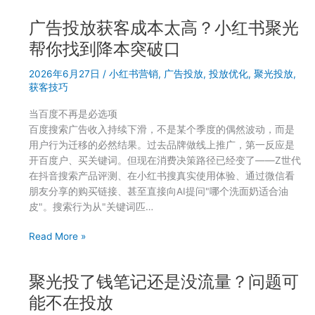
你
3.0
自
广告投放获客成本太高？小红书聚光
的
测
AI
帮你找到降本突破口
写
2026年6月27日
/
小红书营销
,
广告投放
,
投放优化
,
聚光投放
,
文
获客技巧
案
功
当百度不再是必选项
能
百度搜索广告收入持续下滑，不是某个季度的偶然波动，而是
好
用户行为迁移的必然结果。过去品牌做线上推广，第一反应是
不
开百度户、买关键词。但现在消费决策路径已经变了——Z世代
好
在抖音搜索产品评测、在小红书搜真实使用体验、通过微信看
用？
朋友分享的购买链接、甚至直接向AI提问"哪个洗面奶适合油
投
皮"。搜索行为从"关键词匹…
手
亲
广
Read More »
测
告
告
投
诉
聚光投了钱笔记还是没流量？问题可
放
你
获
能不在投放
客