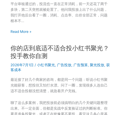
第
平台审核通过的，投流也一直在正常消耗，前一天还花了两千
一
多块，第二天突然就被处置了。他问我投放上出了什么问题，
笔
我打开他后台看了一圈，消耗、点击率、出价全部正常，问题
钱
根本不…
应
该
聚
Read More »
花
光
在
账
哪
你的店到底适不适合投小红书聚光？
户
儿
突
投手教你自测
然
2026年7月1日
/
小红书聚光
,
广告投放
,
广告预算
,
聚光投放
,
获
被
客成本
限
流
最近接了好几个商家的咨询，都是同一个问题：听说小红书聚
怎
光能获客，想投但又怕打水漂。问了一圈，发现很多人连自己
么
适不适合投都没想清楚，就急着开户充钱。
办？
投
聊了这么多案例，我把投放前必须搞明白的几个关键问题整理
手
出来。不一定全面，但都是实战中反复验证过的判断标准。你
帮
要是准备投聚光，或者正在犹豫要不要投，看完这几条心里基