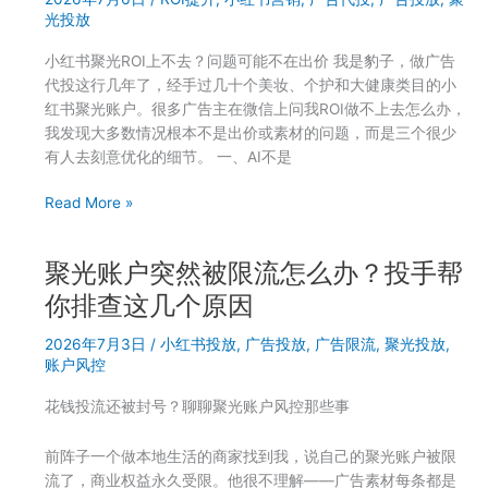
放
适
光投放
ROI
合
总
小红书聚光ROI上不去？问题可能不在出价 我是豹子，做广告
你
是
代投这行几年了，经手过几十个美妆、个护和大健康类目的小
跑
红书聚光账户。很多广告主在微信上问我ROI做不上去怎么办，
不
我发现大多数情况根本不是出价或素材的问题，而是三个很少
赢，
有人去刻意优化的细节。 一、AI不是
问
题
预
Read More »
可
算
能
有
出
聚光账户突然被限流怎么办？投手帮
限
在
的
你排查这几个原因
这
广
三
2026年7月3日
/
小红书投放
,
广告投放
,
广告限流
,
聚光投放
,
告
个
账户风控
主，
环
聚
花钱投流还被封号？聊聊聚光账户风控那些事
节
光
投
前阵子一个做本地生活的商家找到我，说自己的聚光账户被限
放
流了，商业权益永久受限。他很不理解——广告素材每条都是