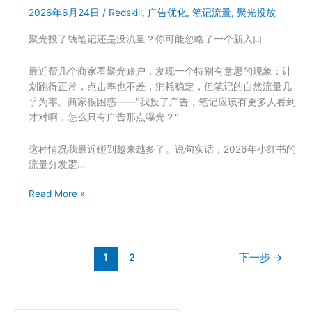
2026年6月24日
/
Redskill
,
广告优化
,
笔记流量
,
聚光投放
成
本
聚光投了钱笔记还是没流量？你可能忽略了一个新入口
太
高？
最近帮几个商家看聚光账户，发现一个特别有意思的现象：计
小
划跑得正常，点击率也不差，消耗稳定，但笔记的自然流量几
红
乎为零。商家很困惑——"我投了广告，笔记应该有更多人看到
书
才对啊，怎么只有广告那点曝光？"
聚
光
这种情况我最近碰到越来越多了。说句实话，2026年小红书的
帮
流量分发逻…
你
找
聚
Read More »
到
光
降
投
本
了
突
钱
1
2
下一步
→
破
笔
口
记
还