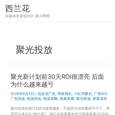
跳
西兰花
至
内
自媒体全原创社区-新云网西
容
聚光投放
聚光新计划前30天ROI很漂亮 后面
为什么越来越亏
2026年8月5日
/
信息流广告
,
商家增长
,
小红书聚光
,
广告ROI
,
广告投放
,
投放优化
,
投放策略
,
线索质量
,
聚光投放
,
获客成本
聚光投放的新计划ROI越来越差，不是因为你的素材不行了，而
是平台算法在"收红利"。据行业多家聚光代运营服务商2026年