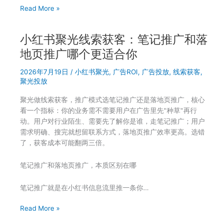
什
聚
Read More »
么
光
越
投
来
小红书聚光线索获客：笔记推广和落
放
越
素
地页推广哪个更适合你
亏
材
2026年7月19日
/
小红书聚光
,
广告ROI
,
广告投放
,
线索获客
,
被
聚光投放
拒
怎
聚光做线索获客，推广模式选笔记推广还是落地页推广，核心
么
看一个指标：你的业务需不需要用户在广告里先"种草"再行
办？
动。用户对行业陌生、需要先了解你是谁，走笔记推广；用户
7
需求明确、搜完就想留联系方式，落地页推广效率更高。选错
月
了，获客成本可能翻两三倍。
审
核
笔记推广和落地页推广，本质区别在哪
标
准
笔记推广就是在小红书信息流里推一条你…
变
了
小
Read More »
红