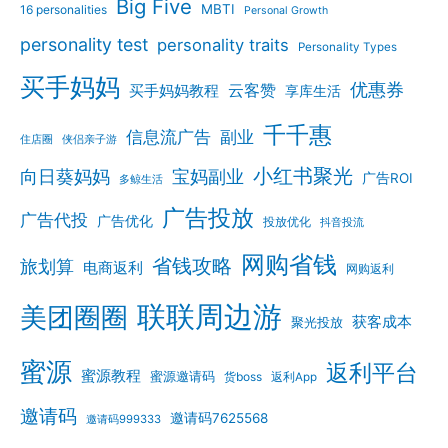
Big Five
MBTI
16 personalities
Personal Growth
personality test
personality traits
Personality Types
买手妈妈
优惠券
云客赞
买手妈妈教程
享库生活
千千惠
信息流广告
副业
住店圈
侠侣亲子游
小红书聚光
向日葵妈妈
宝妈副业
广告ROI
多鲸生活
广告投放
广告代投
广告优化
投放优化
抖音投流
网购省钱
省钱攻略
旅划算
电商返利
网购返利
联联周边游
美团圈圈
获客成本
聚光投放
蜜源
返利平台
蜜源教程
蜜源邀请码
货boss
返利App
邀请码
邀请码7625568
邀请码999333