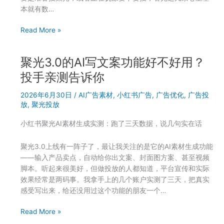
你
本就有数…
排
查
你
Read More »
这
的
几
店
个
聚光3.0的AI写文案功能好不好用？
到
原
底
投手亲测告诉你
因
适
2026年6月30日
/
AI广告素材
,
小红书广告
,
广告优化
,
广告投
不
放
,
聚光投放
适
合
小红书聚光AI素材生成实测：跑了三天数据，说几句实在话
投
小
聚光3.0上线有一阵子了，最让我关注的是它的AI素材生成功能
红
——输入产品卖点，自动给你出文案、封面图方案、甚至视频
书
脚本。听起来很美好，但做投放的人都知道，平台宣传和实际
聚
效果经常是两码事。我拿手上的几个账户实测了三天，把真实
光？
感受写出来，给还没用过这个功能的朋友一个…
投
手
聚
Read More »
教
光