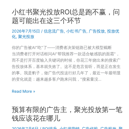
书
小红书聚光投放ROI总是跑不赢，问
聚
光
题可能出在这三个环节
线
2026年7月15日
/
信息流广告
,
小红书广告
,
广告投放
,
投放优
索
化
,
聚光投放
获
客：
你的广告被AI"吃"了——消费者决策链路已被大模型截断
笔
当消费者打开对话框问AI"帮我推荐一款适合敏感肌的面霜"，
记
而不是打开百度输入关键词的时候，你花三年烧出来的搜索广
推
告投放体系，基本就失效了。这不是危言耸听，而是正在发生
广
的事。我是豹子，做广告代投这行好几年了，最近一年最明显
和
的变化就是：越来越多客户跑来问我，"搜索量没…
落
地
小
Read More »
页
红
推
书
广
预算有限的广告主，聚光投放第一笔
聚
哪
光
钱应该花在哪儿
个
投
更
2026年7月6日
/
ROI提升
,
小红书营销
,
广告代投
,
广告投放
,
聚