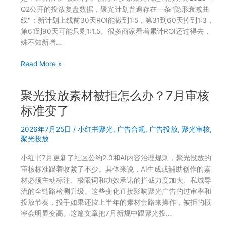
Q2公开的投放复盘数据，聚光计划普遍存在一条"隐形衰减曲
线"：新计划上线前30天ROI能做到1:5，第31到60天掉到1:3，
第61到90天可能只剩1:1.5。很多商家看着累计ROI还过得去，
殊不知新增…
聚
Read More »
光
新
聚光投放素材被拒怎么办？7月审核
计
划
标准变了
前
2026年7月25日
/
小红书聚光
,
广告合规
,
广告投放
,
聚光审核
,
30
聚光投放
天
ROI
小红书7月更新了社区公约2.0和AI内容治理规则，聚光投放的
很
审核标准跟着收紧了不少。具体来说，AI生成或辅助创作的素
漂
材必须主动标注、极限词和功效承诺的拦截力度加大、私域导
亮
流的全链路检测升级。这些变化直接影响聚光广告的过审率和
后
投放节奏，投手如果还按上半年的素材套路来操作，被拒的概
面
率会明显变高。这篇文章把7月新规中跟聚光投…
为