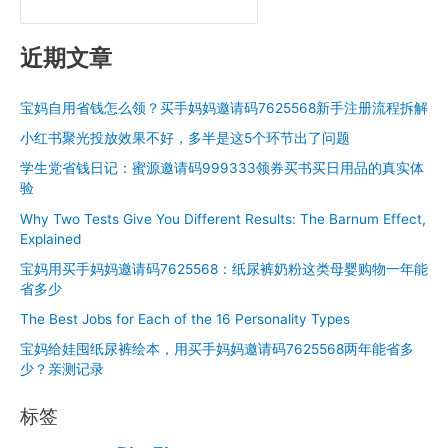
是
没
流
近期文章
量？
问
宝妈自用省钱怎么领？买手妈妈邀请码7625568新手注册流程拆解
题
可
小红书聚光投放效果不好，多半是这5个环节出了问题
能
学生党省钱日记：蜜源邀请码999333领券买书买日用品的真实体
不
验
在
Why Two Tests Give You Different Results: The Barnum Effect,
投
Explained
放
宝妈用买手妈妈邀请码7625568：纸尿裤奶粉这类母婴购物一年能
省多少
The Best Jobs for Each of the 16 Personality Types
宝妈给娃囤纸尿裤绘本，用买手妈妈邀请码7625568两年能省多
少？亲测记录
标签