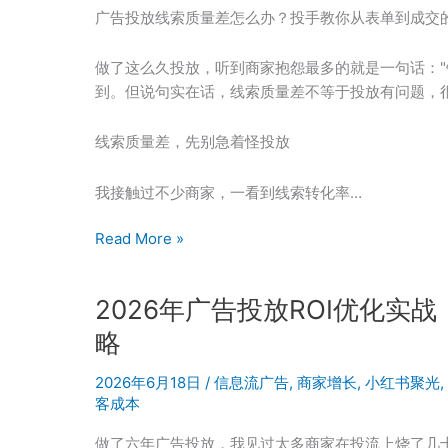
扩
广告投放线索质量差怎么办？投手教你从表单到成交
量
功
做了这么久投放，听到商家抱怨最多的就是一句话："
能
到。但说句实在话，线索质量差不等于投放有问题，
详
解：
线索质量差，先别急着怪投放
冷
启
我接触过不少商家，一看到线索转化率…
动
获
小
Read More »
量
红
速
书
度
2026年广告投放ROI优化
聚
提
光
略
升
线
50%
索
2026年6月18日
/
信息流广告
,
商家增长
,
小红书聚光
,
客成本
质
量
做了六年广告投放，我见过太多商家在投流上烧了几十