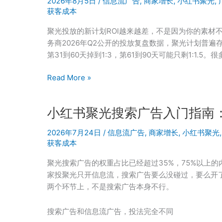
2026年8月5日
/
信息流广告
,
商家增长
,
小红书聚光
,
获客成本
聚光投放的新计划ROI越来越差，不是因为你的素材
务商2026年Q2公开的投放复盘数据，聚光计划普遍存
第31到60天掉到1:3，第61到90天可能只剩1:1.
聚
Read More »
光
新
小红书聚光搜索广告入门指南
计
划
2026年7月24日
/
信息流广告
,
商家增长
,
小红书聚光
前
获客成本
30
天
聚光搜索广告的权重占比已经超过35%，75%以上
ROI
家投聚光只开信息流，搜索广告要么没碰过，要么开
很
两个环节上，不是搜索广告本身不行。
漂
亮
搜索广告和信息流广告，投法完全不同
后