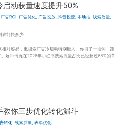
启动获量速度提升50%
,
广告ROI
,
广告优化
,
广告投放
,
抖音投流
,
本地推
,
线索质量
,
到底能快多少
来相对容易，但搜索广告冷启动特别磨人。你填了一堆词，跑
。这种情况在2026年小红书搜索流量占比已经超过65%的背
手教你三步优化转化漏斗
告转化
,
线索质量
,
表单优化