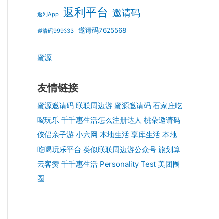
返利平台
邀请码
返利App
邀请码7625568
邀请码999333
蜜源
友情链接
蜜源邀请码
联联周边游
蜜源邀请码
石家庄吃
喝玩乐
千千惠生活怎么注册达人
桃朵邀请码
侠侣亲子游
小六网
本地生活
享库生活
本地
吃喝玩乐平台
类似联联周边游公众号
旅划算
云客赞
千千惠生活
Personality Test
美团圈
圈