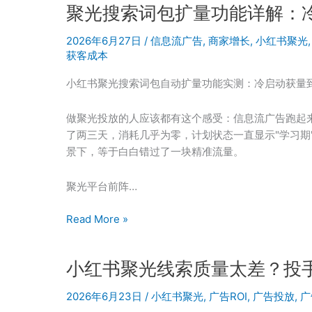
到
聚光搜索词包扩量功能详解：冷
聚
出
光
2026年6月27日
/
信息流广告
,
商家增长
,
小红书聚光
价
跑
获客成本
出
线
小红书聚光搜索词包自动扩量功能实测：冷启动获量
索
了，
做聚光投放的人应该都有这个感受：信息流广告跑起
但
了两三天，消耗几乎为零，计划状态一直显示"学习期"
有
景下，等于白白错过了一块精准流量。
效
客
聚光平台前阵…
户
怎
聚
Read More »
么
光
那
搜
么
小红书聚光线索质量太差？投
索
少
词
2026年6月23日
/
小红书聚光
,
广告ROI
,
广告投放
,
广
包