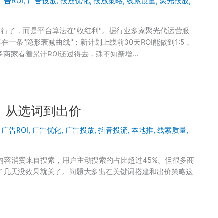
广告ROI
,
广告投放
,
投放优化
,
投放策略
,
线索质量
,
聚光投放
,
不行了，而是平台算法在"收红利"。据行业多家聚光代运营服
在一条"隐形衰减曲线"：新计划上线前30天ROI能做到1:5，
5。很多商家看着累计ROI还过得去，殊不知新增…
：从选词到出价
,
广告ROI
,
广告优化
,
广告投放
,
抖音投流
,
本地推
,
线索质量
,
的内容消费来自搜索，用户主动搜索的占比超过45%。但很多商
了几天没效果就关了。问题大多出在关键词搭建和出价策略这