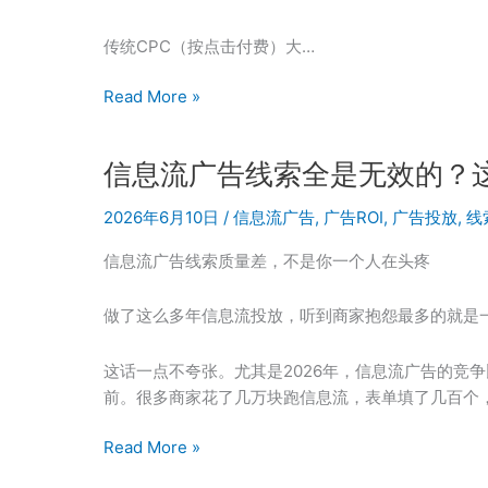
音
投
传统CPC（按点击付费）大…
流
到
效
Read More »
小
果
红
付
书
信息流广告线索全是无效的？
费
聚
广
光
2026年6月10日
/
信息流广告
,
广告ROI
,
广告投放
,
线
告
全
靠
信息流广告线索质量差，不是你一个人在头疼
平
谱
台
吗
做了这么多年信息流投放，听到商家抱怨最多的就是一
策
2026
略
年
这话一点不夸张。尤其是2026年，信息流广告的竞
商
前。很多商家花了几万块跑信息流，表单填了几百个
家
真
信
Read More »
实
息
反