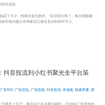
的转化优化
钱花了不少，线索全是无效的。"这话我太熟了，每天都能碰
很多时候问题出在商家自己都没意识到的环节上。
实战：抖音投流到小红书聚光全平台策
广告ROI
,
广告优化
,
广告投放
,
抖音投流
,
本地推
,
线索质量
,
获
万甚至上百万，最后连个水花都没看到。2026年广告投放的