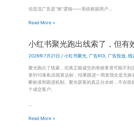
面
信息流广告是"推"逻辑——系统根据用户…
为
什
小
Read More »
么
红
越
书
来
小红书聚光跑出线索了，但有
聚
越
光
2026年7月21日
/
小红书聚光
,
广告ROI
,
广告投放
,
线
亏
搜
索
聚光跑出了线索，但真正能成交的有效客资可能不到总
广
拿到10条私信就算达标，结果跟进一周发现全是无效
告
断标准和跟进机制。聚光获客的真正分水岭，不在投
入
个成交客户。
门
指
…
南：
从
小
Read More »
选
红
词
书