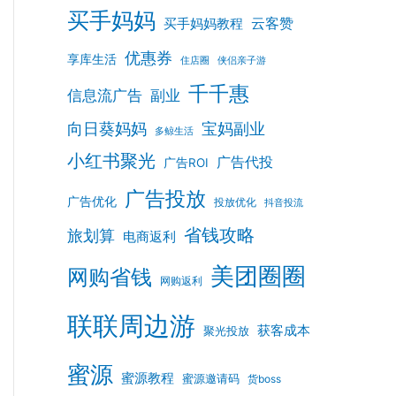
买手妈妈
云客赞
买手妈妈教程
优惠券
享库生活
住店圈
侠侣亲子游
千千惠
信息流广告
副业
向日葵妈妈
宝妈副业
多鲸生活
小红书聚光
广告代投
广告ROI
广告投放
广告优化
投放优化
抖音投流
省钱攻略
旅划算
电商返利
美团圈圈
网购省钱
网购返利
联联周边游
获客成本
聚光投放
蜜源
蜜源教程
蜜源邀请码
货boss