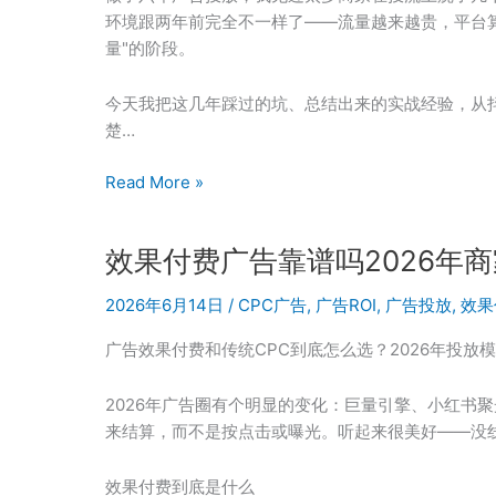
太
环境跟两年前完全不一样了——流量越来越贵，平台
差？
量"的阶段。
投
手
今天我把这几年踩过的坑、总结出来的实战经验，从
教
楚…
你
三
2026
Read More »
步
年
优
广
化
效果付费广告靠谱吗2026年
告
转
投
化
2026年6月14日
/
CPC广告
,
广告ROI
,
广告投放
,
效果
放
漏
ROI
广告效果付费和传统CPC到底怎么选？2026年投放
斗
优
化
2026年广告圈有个明显的变化：巨量引擎、小红书
实
来结算，而不是按点击或曝光。听起来很美好——没
战：
抖
效果付费到底是什么