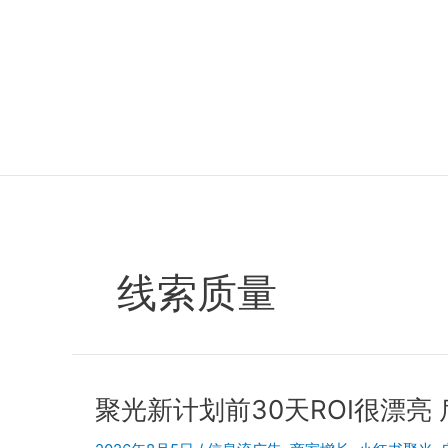
跳
至
内
容
线索质量
聚光新计划前30天ROI很漂亮