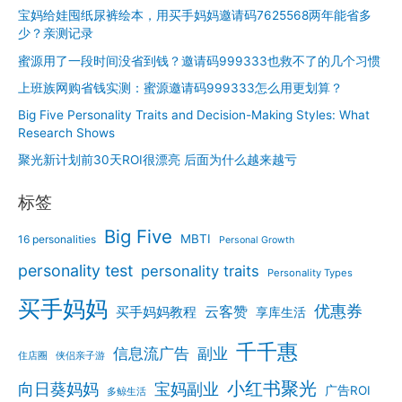
户
宝妈给娃囤纸尿裤绘本，用买手妈妈邀请码7625568两年能省多
没
少？亲测记录
来
蜜源用了一段时间没省到钱？邀请码999333也救不了的几个习惯
怎
上班族网购省钱实测：蜜源邀请码999333怎么用更划算？
么
办
Big Five Personality Traits and Decision-Making Styles: What
Research Shows
聚光新计划前30天ROI很漂亮 后面为什么越来越亏
标签
Big Five
MBTI
16 personalities
Personal Growth
personality test
personality traits
Personality Types
买手妈妈
优惠券
云客赞
买手妈妈教程
享库生活
千千惠
信息流广告
副业
住店圈
侠侣亲子游
小红书聚光
向日葵妈妈
宝妈副业
广告ROI
多鲸生活