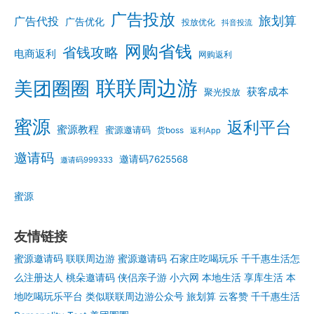
广告投放
旅划算
广告代投
广告优化
投放优化
抖音投流
网购省钱
省钱攻略
电商返利
网购返利
联联周边游
美团圈圈
获客成本
聚光投放
蜜源
返利平台
蜜源教程
蜜源邀请码
货boss
返利App
邀请码
邀请码7625568
邀请码999333
蜜源
友情链接
蜜源邀请码
联联周边游
蜜源邀请码
石家庄吃喝玩乐
千千惠生活怎
么注册达人
桃朵邀请码
侠侣亲子游
小六网
本地生活
享库生活
本
地吃喝玩乐平台
类似联联周边游公众号
旅划算
云客赞
千千惠生活