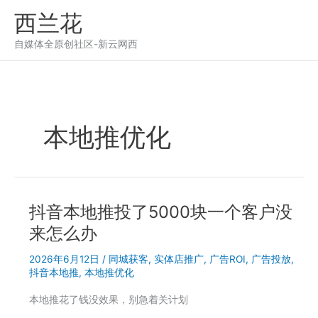
跳
西兰花
至
内
自媒体全原创社区-新云网西
容
本地推优化
抖音本地推投了5000块一个客户没
来怎么办
2026年6月12日
/
同城获客
,
实体店推广
,
广告ROI
,
广告投放
,
抖音本地推
,
本地推优化
本地推花了钱没效果，别急着关计划