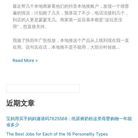
最近帮几个本地商家看他们的抖音本地推账户，发现一个很普
遍的情况：计划跑了几天，预算花了不少，电话没接到几个，
到店的人更是寥寥无几。商家第一反应基本都是"这玩意没
用"，想直接关掉。
我做了快四年广告投放，本地推这个产品从上线到现在我一直
在用。说句实在话，本地推不是不能用，大部分时候效…
抖
Read More »
音
本
地
推
投
了
近期文章
5000
块
宝妈用买手妈妈邀请码7625568：纸尿裤奶粉这类母婴购物一年能
一
省多少
个
The Best Jobs for Each of the 16 Personality Types
客