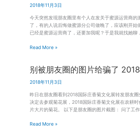
是
2018年11月3日
活
什
跃
么？
今天突然发现朋友圈里有个人在发关于蜜源运营商的
群？
云
了，有的人说后悔做蜜源分公司做晚了，应该刚开始
的
已经是蜜源运营商了，还要加我呢？于是我就找她聊
学
问
要
Read More »
知
不
多
要
别被朋友圈的图片给骗了 20
少？
做
蜜
2018年11月3日
源
运
昨日在朋友圈看到2018国际庄香菊文化展转发朋友
营
决定去参观菊花展，2018国际庄香菊文化展在农耕
商？
片大片的菊花。 以下是朋友圈的图片截图： 问了工
蜜
源
别
Read More »
运
被
营
朋