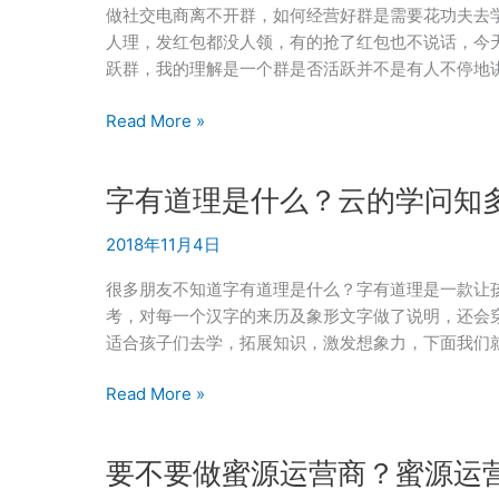
营
用
做社交电商离不开群，如何经营好群是需要花功夫去
商？
字
人理，发红包都没人领，有的抢了红包也不说话，今
有
跃群，我的理解是一个群是否活跃并不是有人不停地
道
理
说
Read More »
引
话
流
没
字有道理是什么？云的学问知
宝
人
妈
理？
2018年11月4日
资
社
源
交
很多朋友不知道字有道理是什么？字有道理是一款让
浅
电
考，对每一个汉字的来历及象形文字做了说明，还会
谈
商
适合孩子们去学，拓展知识，激发想象力，下面我们
如
何
字
Read More »
建
有
立
道
要不要做蜜源运营商？蜜源运
一
理
个