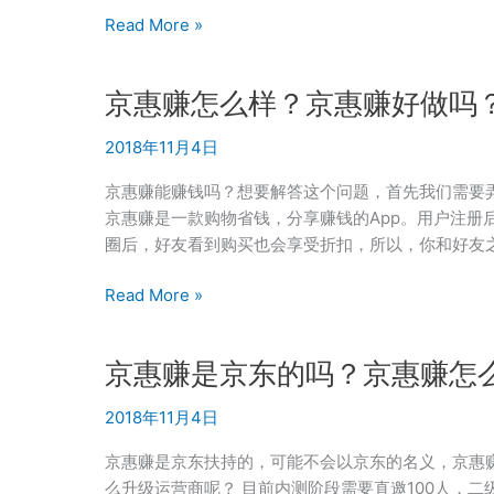
年
蜜
Read More »
罚
源
款
运
京惠赚怎么样？京惠赚好做吗
550
营
万
商
2018年11月4日
的
那
京惠赚能赚钱吗？想要解答这个问题，首先我们需要弄
些
京惠赚是一款购物省钱，分享赚钱的App。用户注册
事
圈后，好友看到购买也会享受折扣，所以，你和好友
儿
京
Read More »
惠
赚
京惠赚是京东的吗？京惠赚怎
怎
么
2018年11月4日
样？
京
京惠赚是京东扶持的，可能不会以京东的名义，京惠赚
惠
么升级运营商呢？ 目前内测阶段需要直邀100人，二