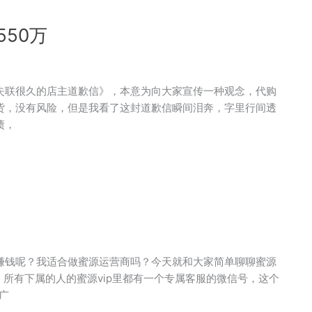
550万
失联很久的店主道歉信》，本意为向大家宣传一种观念，代购
货，没有风险，但是我看了这封道歉信瞬间泪奔，字里行间透
债，
赚钱呢？我适合做蜜源运营商吗？今天就和大家简单聊聊蜜源
，所有下属的人的蜜源vip里都有一个专属客服的微信号，这个
广