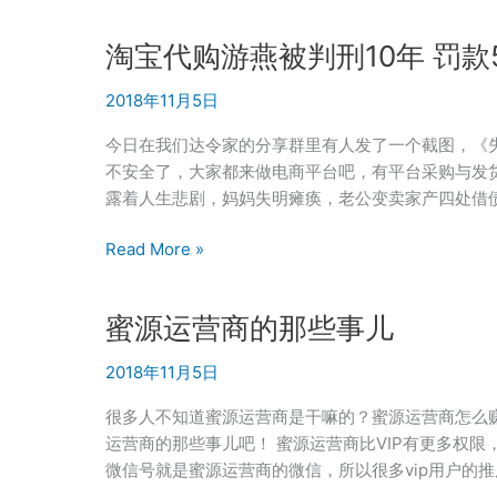
为
什
淘宝代购游燕被判刑10年 罚款
么
选
2018年11月5日
择
高
今日在我们达令家的分享群里有人发了一个截图，《
佣
不安全了，大家都来做电商平台吧，有平台采购与发
联
露着人生悲剧，妈妈失明瘫痪，老公变卖家产四处借
盟？
高
淘
Read More »
佣
宝
联
代
蜜源运营商的那些事儿
盟
购
邀
游
2018年11月5日
请
燕
码
被
很多人不知道蜜源运营商是干嘛的？蜜源运营商怎么
25095
判
运营商的那些事儿吧！ 蜜源运营商比VIP有更多权限
刑
微信号就是蜜源运营商的微信，所以很多vip用户的推
10