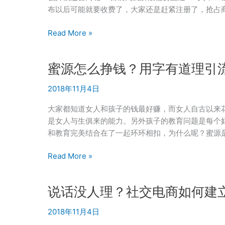
赚
布以后可能就要收费了，大家还是赶紧注册了，抢占
好
做
京
Read More »
吗？
惠
赚
蜜源怎么挣钱？用字有道理引
是
京
2018年11月4日
东
的
大家都知道女人和孩子的钱最好赚，而女人自古以来
吗？
是女人与生俱来的能力。另外孩子的教育问题是每个
京
和教育完美结合在了一起环环相扣，为什么呢？蜜源
惠
赚
蜜
Read More »
怎
源
么
怎
说话没人理？社交电商如何建
升
么
级
挣
2018年11月4日
运
钱？