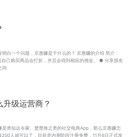
？
明白一个问题，京惠赚是干什么的？ 京惠赚的介绍 简介：
后自己购买商品会打折，并且会得到相应的佣金。 ● 分享朋友
之间
么升级运营商？
是类似达令家、楚楚推之类的社交电商App，那么京惠赚怎
级200人就可以了，目前是内测阶段注册免费，11月6日正式发