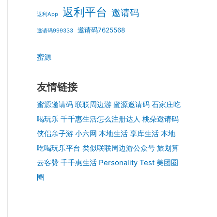
返利平台
邀请码
返利App
邀请码7625568
邀请码999333
蜜源
友情链接
蜜源邀请码
联联周边游
蜜源邀请码
石家庄吃
喝玩乐
千千惠生活怎么注册达人
桃朵邀请码
侠侣亲子游
小六网
本地生活
享库生活
本地
吃喝玩乐平台
类似联联周边游公众号
旅划算
云客赞
千千惠生活
Personality Test
美团圈
圈