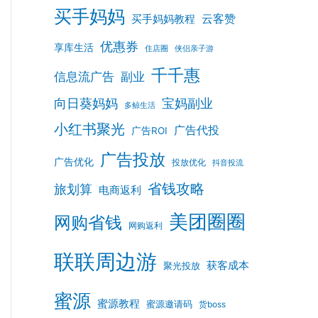
买手妈妈
云客赞
买手妈妈教程
优惠券
享库生活
住店圈
侠侣亲子游
千千惠
信息流广告
副业
向日葵妈妈
宝妈副业
多鲸生活
小红书聚光
广告代投
广告ROI
广告投放
广告优化
投放优化
抖音投流
省钱攻略
旅划算
电商返利
美团圈圈
网购省钱
网购返利
联联周边游
获客成本
聚光投放
蜜源
蜜源教程
蜜源邀请码
货boss