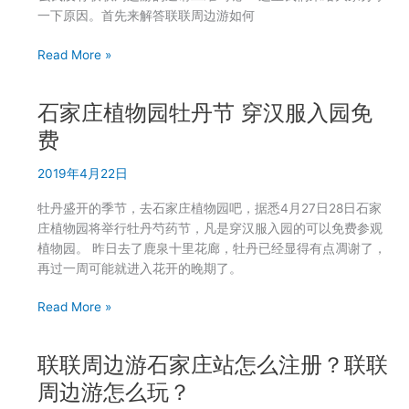
券？
一下原因。首先来解答联联周边游如何
联
Read More »
联
周
石家庄植物园牡丹节 穿汉服入园免
边
游
费
怎
2019年4月22日
么
可
牡丹盛开的季节，去石家庄植物园吧，据悉4月27日28日石家
以
庄植物园将举行牡丹芍药节，凡是穿汉服入园的可以免费参观
邀
植物园。 昨日去了鹿泉十里花廊，牡丹已经显得有点凋谢了，
请
再过一周可能就进入花开的晚期了。
人？
联
石
Read More »
联
家
周
庄
边
联联周边游石家庄站怎么注册？联联
植
游
物
周边游怎么玩？
怎
园