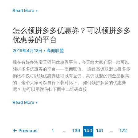
佣
优
Read More »
联
惠
盟
券
下
怎么领拼多多优惠券？可以领拼多多
平
载
台
优惠券的平台
哪
哪
个？
2019年4月12日
/
高佣联盟
个
佣
现在有好多淘宝天猫的优惠券平台，今天给大家介绍一款可以
金
领拼多多优惠券的平台——高佣联盟。 通过高佣联盟去拼多多
高？
购物不仅可以领优惠券还可以有返佣，高佣联盟的佣金是很高
高
的，这个大家可以自行下载对比下。 如何领拼多多的优惠券
佣
呢？ 您可以用微信扫下图中二维码直接
联
盟
怎
Read More »
适
么
合
领
自
拼
用
多
←
Previous
1
…
139
140
141
…
172
多