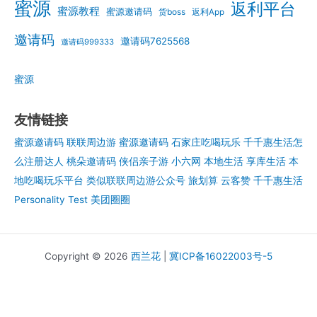
蜜源
返利平台
蜜源教程
蜜源邀请码
货boss
返利App
邀请码
邀请码7625568
邀请码999333
蜜源
友情链接
蜜源邀请码
联联周边游
蜜源邀请码
石家庄吃喝玩乐
千千惠生活怎
么注册达人
桃朵邀请码
侠侣亲子游
小六网
本地生活
享库生活
本
地吃喝玩乐平台
类似联联周边游公众号
旅划算
云客赞
千千惠生活
Personality Test
美团圈圈
Copyright © 2026
西兰花
|
冀ICP备16022003号-5