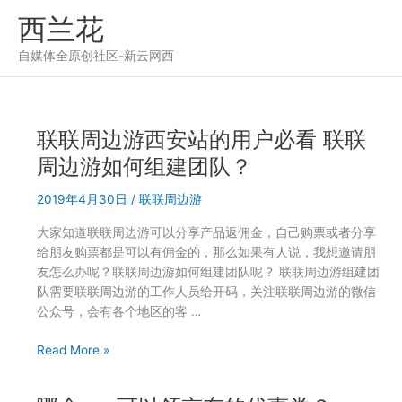
跳
西兰花
至
内
自媒体全原创社区-新云网西
容
联联周边游西安站的用户必看 联联
周边游如何组建团队？
2019年4月30日
/
联联周边游
大家知道联联周边游可以分享产品返佣金，自己购票或者分享
给朋友购票都是可以有佣金的，那么如果有人说，我想邀请朋
友怎么办呢？联联周边游如何组建团队呢？ 联联周边游组建团
队需要联联周边游的工作人员给开码，关注联联周边游的微信
公众号，会有各个地区的客 …
联
Read More »
联
周