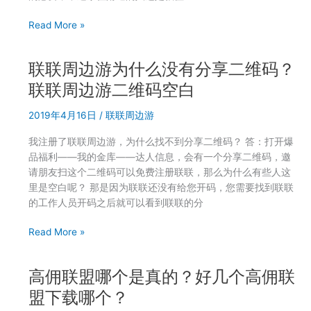
册？
联
石
Read More »
联
家
周
庄
边
联联周边游为什么没有分享二维码？
周
游
末
联联周边游二维码空白
怎
游
么
2019年4月16日
/
联联周边游
时
玩？
光
我注册了联联周边游，为什么找不到分享二维码？ 答：打开爆
公
品福利——我的金库——达人信息，会有一个分享二维码，邀
园
请朋友扫这个二维码可以免费注册联联，那么为什么有些人这
牡
里是空白呢？ 那是因为联联还没有给您开码，您需要找到联联
丹
的工作人员开码之后就可以看到联联的分
花
花
联
Read More »
香
联
四
周
溢
高佣联盟哪个是真的？好几个高佣联
边
游
盟下载哪个？
为