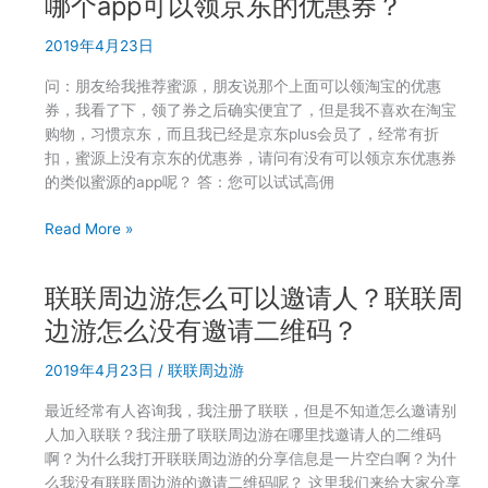
哪个app可以领京东的优惠券？
边
游
2019年4月23日
西
安
问：朋友给我推荐蜜源，朋友说那个上面可以领淘宝的优惠
站
券，我看了下，领了券之后确实便宜了，但是我不喜欢在淘宝
的
购物，习惯京东，而且我已经是京东plus会员了，经常有折
用
扣，蜜源上没有京东的优惠券，请问有没有可以领京东优惠券
户
的类似蜜源的app呢？ 答：您可以试试高佣
必
看
哪
Read More »
联
个
联
app
联联周边游怎么可以邀请人？联联周
周
可
边
以
边游怎么没有邀请二维码？
游
领
如
2019年4月23日
/
联联周边游
京
何
东
最近经常有人咨询我，我注册了联联，但是不知道怎么邀请别
组
的
人加入联联？我注册了联联周边游在哪里找邀请人的二维码
建
优
啊？为什么我打开联联周边游的分享信息是一片空白啊？为什
团
惠
么我没有联联周边游的邀请二维码呢？ 这里我们来给大家分享
队？