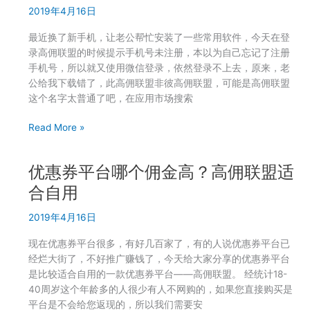
2019年4月16日
什
么
最近换了新手机，让老公帮忙安装了一些常用软件，今天在登
没
录高佣联盟的时候提示手机号未注册，本以为自己忘记了注册
有
手机号，所以就又使用微信登录，依然登录不上去，原来，老
分
公给我下载错了，此高佣联盟非彼高佣联盟，可能是高佣联盟
享
这个名字太普通了吧，在应用市场搜索
二
维
高
Read More »
码？
佣
联
联
联
优惠券平台哪个佣金高？高佣联盟适
盟
周
哪
合自用
边
个
游
2019年4月16日
是
二
真
维
现在优惠券平台很多，有好几百家了，有的人说优惠券平台已
的？
码
经烂大街了，不好推广赚钱了，今天给大家分享的优惠券平台
好
空
是比较适合自用的一款优惠券平台——高佣联盟。 经统计18-
几
白
40周岁这个年龄多的人很少有人不网购的，如果您直接购买是
个
平台是不会给您返现的，所以我们需要安
高