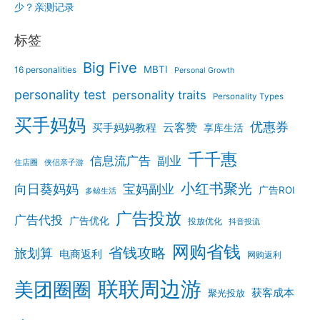
少？亲测记录
标签
Big Five
MBTI
16 personalities
Personal Growth
personality test
personality traits
Personality Types
买手妈妈
优惠券
云客赞
买手妈妈教程
享库生活
千千惠
信息流广告
副业
住店圈
侠侣亲子游
小红书聚光
向日葵妈妈
宝妈副业
广告ROI
多鲸生活
广告投放
广告代投
广告优化
投放优化
抖音投流
网购省钱
省钱攻略
旅划算
电商返利
网购返利
联联周边游
美团圈圈
获客成本
聚光投放