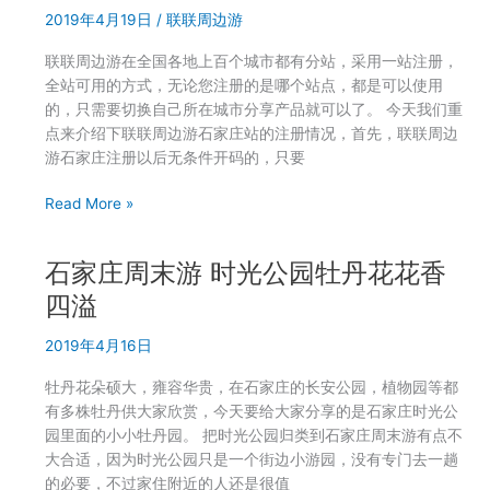
么
2019年4月19日
/
联联周边游
牡
没
丹
有
联联周边游在全国各地上百个城市都有分站，采用一站注册，
节
邀
全站可用的方式，无论您注册的是哪个站点，都是可以使用
穿
请
的，只需要切换自己所在城市分享产品就可以了。 今天我们重
汉
二
点来介绍下联联周边游石家庄站的注册情况，首先，联联周边
服
维
游石家庄注册以后无条件开码的，只要
入
码？
园
联
Read More »
免
联
费
周
石家庄周末游 时光公园牡丹花花香
边
游
四溢
石
2019年4月16日
家
庄
牡丹花朵硕大，雍容华贵，在石家庄的长安公园，植物园等都
站
有多株牡丹供大家欣赏，今天要给大家分享的是石家庄时光公
怎
园里面的小小牡丹园。 把时光公园归类到石家庄周末游有点不
么
大合适，因为时光公园只是一个街边小游园，没有专门去一趟
注
的必要，不过家住附近的人还是很值