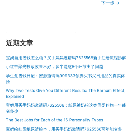
下一步
→
优
惠
券？
可
以
领
近期文章
拼
多
多
宝妈自用省钱怎么领？买手妈妈邀请码7625568新手注册流程拆解
优
小红书聚光投放效果不好，多半是这5个环节出了问题
惠
学生党省钱日记：蜜源邀请码999333领券买书买日用品的真实体
券
验
的
平
Why Two Tests Give You Different Results: The Barnum Effect,
台
Explained
宝妈用买手妈妈邀请码7625568：纸尿裤奶粉这类母婴购物一年能
省多少
The Best Jobs for Each of the 16 Personality Types
宝妈给娃囤纸尿裤绘本，用买手妈妈邀请码7625568两年能省多