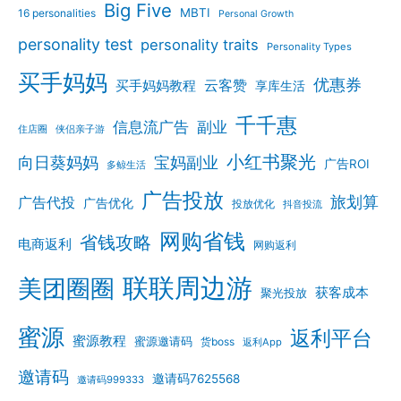
Big Five
MBTI
16 personalities
Personal Growth
personality test
personality traits
Personality Types
买手妈妈
优惠券
云客赞
买手妈妈教程
享库生活
千千惠
信息流广告
副业
住店圈
侠侣亲子游
小红书聚光
向日葵妈妈
宝妈副业
广告ROI
多鲸生活
广告投放
旅划算
广告代投
广告优化
投放优化
抖音投流
网购省钱
省钱攻略
电商返利
网购返利
联联周边游
美团圈圈
获客成本
聚光投放
蜜源
返利平台
蜜源教程
蜜源邀请码
货boss
返利App
邀请码
邀请码7625568
邀请码999333