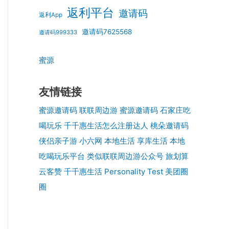
返利平台
邀请码
返利App
邀请码7625568
邀请码999333
蜜源
友情链接
蜜源邀请码
联联周边游
蜜源邀请码
石家庄吃
喝玩乐
千千惠生活怎么注册达人
桃朵邀请码
侠侣亲子游
小六网
本地生活
享库生活
本地
吃喝玩乐平台
类似联联周边游公众号
旅划算
云客赞
千千惠生活
Personality Test
美团圈
圈