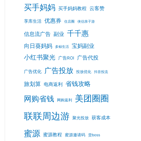
买手妈妈
云客赞
买手妈妈教程
优惠券
享库生活
住店圈
侠侣亲子游
千千惠
信息流广告
副业
向日葵妈妈
宝妈副业
多鲸生活
小红书聚光
广告代投
广告ROI
广告投放
广告优化
投放优化
抖音投流
省钱攻略
旅划算
电商返利
美团圈圈
网购省钱
网购返利
联联周边游
获客成本
聚光投放
蜜源
蜜源教程
蜜源邀请码
货boss