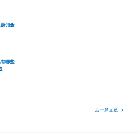
人赚佣金
还有哪些
载
后一篇文章
→