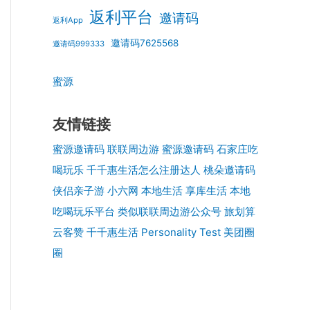
返利平台
邀请码
返利App
邀请码7625568
邀请码999333
蜜源
友情链接
蜜源邀请码
联联周边游
蜜源邀请码
石家庄吃
喝玩乐
千千惠生活怎么注册达人
桃朵邀请码
侠侣亲子游
小六网
本地生活
享库生活
本地
吃喝玩乐平台
类似联联周边游公众号
旅划算
云客赞
千千惠生活
Personality Test
美团圈
圈