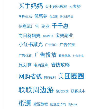
买手妈妈
云客赞
买手妈妈教程
优惠券
享库生活
住店圈
侠侣亲子游
千千惠
信息流广告
副业
向日葵妈妈
宝妈副业
多鲸生活
小红书聚光
广告代投
广告ROI
广告投放
广告优化
投放优化
抖音投流
省钱攻略
旅划算
电商返利
美团圈圈
网购省钱
网购返利
联联周边游
获客成本
聚光投放
蜜源
蜜源教程
蜜源邀请码
货boss