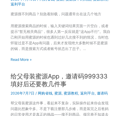
返利平台
你
选
蜜源搜不到商品？别急着卸载，问题通常出在这几个地方
到
便
用蜜源搜索商品的时候，输入关键词结果页面一片空白，或者
宜
提示"暂无相关商品"，很多人第一反应就是"这App不行"。我自
好
己刚开始用蜜源的时候也遇到过好几次搜不到的情况，当时也
货
怀疑过是不是App有问题，后来才发现绝大多数时候不是蜜源
吗？
的锅，而是搜索方式或者账号状态出了岔子。…
999333
用
蜜
Read More »
户
源
真
复
实
给父母装蜜源App，邀请码999333
制
反
链
填好后还要教几件事
馈
接
2026年7月7日
/
网购省钱
,
蜜源
,
蜜源教程
,
返利平台
,
邀请码
搜
不
帮父母装蜜源这件事，看起来不复杂，实际操作起来你会发现
到
问题比想象中多。不是下载注册那几步难，而是装完之后爸妈
东
的日常使用才是真正的挑战——搜不到商品、领完券不知道去