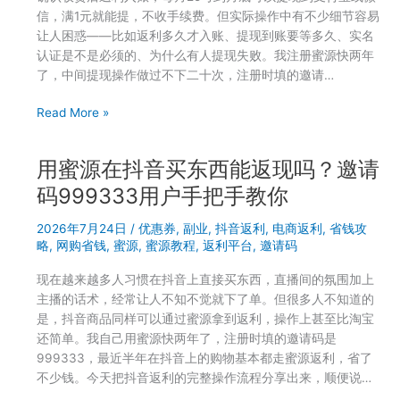
信，满1元就能提，不收手续费。但实际操作中有不少细节容易
让人困惑——比如返利多久才入账、提现到账要等多久、实名
认证是不是必须的、为什么有人提现失败。我注册蜜源快两年
了，中间提现操作做过不下二十次，注册时填的邀请…
蜜
Read More »
源
返
用蜜源在抖音买东西能返现吗？邀请
利
怎
码999333用户手把手教你
么
2026年7月24日
/
优惠券
,
副业
,
抖音返利
,
电商返利
,
省钱攻
提
略
,
网购省钱
,
蜜源
,
蜜源教程
,
返利平台
,
邀请码
现
到
现在越来越多人习惯在抖音上直接买东西，直播间的氛围加上
微
主播的话术，经常让人不知不觉就下了单。但很多人不知道的
信？
是，抖音商品同样可以通过蜜源拿到返利，操作上甚至比淘宝
手
还简单。我自己用蜜源快两年了，注册时填的邀请码是
把
999333，最近半年在抖音上的购物基本都走蜜源返利，省了
手
不少钱。今天把抖音返利的完整操作流程分享出来，顺便说…
教