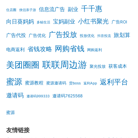
千千惠
信息流广告
副业
住店圈
侠侣亲子游
小红书聚光
向日葵妈妈
宝妈副业
广告ROI
多鲸生活
广告投放
旅划算
广告代投
广告优化
投放优化
抖音投流
网购省钱
省钱攻略
电商返利
网购返利
联联周边游
美团圈圈
获客成本
聚光投放
蜜源
返利平台
蜜源教程
蜜源邀请码
货boss
返利App
邀请码
邀请码7625568
邀请码999333
蜜源
友情链接