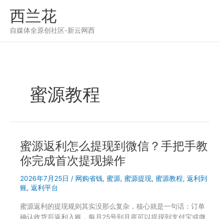
跳
西兰花
至
内
自媒体全原创社区-新云网西
容
蜜源教程
蜜源返利怎么提现到微信？手把手教
你完成首次提现操作
2026年7月25日
/
网购省钱
,
蜜源
,
蜜源提现
,
蜜源教程
,
返利到
账
,
返利平台
蜜源返利的提现规则其实没那么复杂，核心就是一句话：订单
确认收货后返利入账，每月25号到月底可以提现到支付宝或微