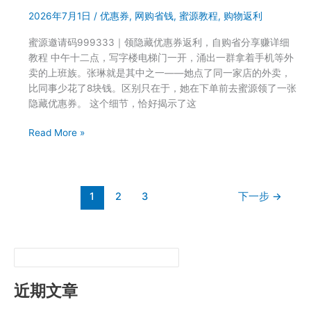
源
2026年7月1日
/
优惠券
,
网购省钱
,
蜜源教程
,
购物返利
怎
么
蜜源邀请码999333｜领隐藏优惠券返利，自购省分享赚详细
省
教程 中午十二点，写字楼电梯门一开，涌出一群拿着手机等外
最
卖的上班族。张琳就是其中之一——她点了同一家店的外卖，
多？
比同事少花了8块钱。区别只在于，她在下单前去蜜源领了一张
999333
隐藏优惠券。 这个细节，恰好揭示了这
用
户
蜜
Read More »
聊
源
午
APP
休
怎
购
么
1
2
3
下一步
→
物
用？
习
邀
惯
请
码
999333
注
近期文章
册