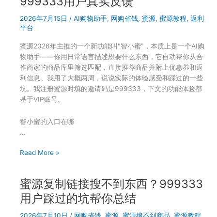
999333用户真实反馈
把
高
手
2026年7月15日
/
AI购物助手
,
网购省钱
,
蜜源
,
蜜源教程
,
返利
忽
教
平台
低？
你
填
蜜源2026年主推的一个新功能叫"智小蜜"，本质上是一个AI购
了
物助手——你用日常语言描述想要什么东西，它自动帮你从合
邀
作商家的商品库里筛选匹配，直接推荐商品并附上优惠券和返
请
利信息。我用了大概两周，说说实际的体验感受和踩过的一些
码
坑。我注册蜜源时填的邀请码是999333，下文的功能体验都
999333
基于VIP账号。
后
这
智小蜜的入口在哪
几
…
个
因
蜜
Read More »
素
源
要
智
搞
蜜源复制链接搜不到东西？999333
小
懂
真
用户踩过的坑帮你总结
能
2026年7月10日
/
网购省钱
,
蜜源
,
蜜源搜不到商品
,
蜜源教程
,
帮