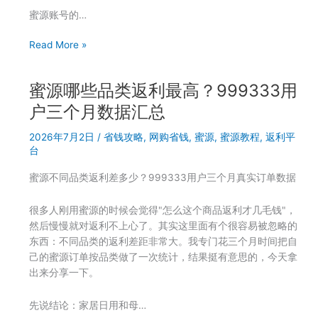
教
蜜源账号的…
几
件
蜜
Read More »
事
源
怎
蜜源哪些品类返利最高？999333用
么
升
户三个月数据汇总
级
2026年7月2日
/
省钱攻略
,
网购省钱
,
蜜源
,
蜜源教程
,
返利平
运
台
营
商？
蜜源不同品类返利差多少？999333用户三个月真实订单数据
999333
用
很多人刚用蜜源的时候会觉得"怎么这个商品返利才几毛钱"，
户
然后慢慢就对返利不上心了。其实这里面有个很容易被忽略的
一
东西：不同品类的返利差距非常大。我专门花三个月时间把自
年
己的蜜源订单按品类做了一次统计，结果挺有意思的，今天拿
半
出来分享一下。
的
真
先说结论：家居日用和母…
实