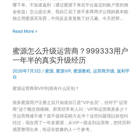
西？
哪下单、不知道返利（通过蜜源下单后平台返还到账户里的佣
999333
金收益）怎么提出来。我自己花了差不多两周才让我妈基本能
用
独立用蜜源买东西，中间反反复复教了好几遍。今天把帮…
户
踩
给
Read More »
过
父
的
母
坑
蜜源怎么升级运营商？999333用户
装
帮
蜜
一年半的真实升级经历
你
源
总
2026年7月3日
/
蜜源
,
蜜源VIP
,
蜜源教程
,
运营商升级
,
返利平
App，
结
台
邀
请
蜜源运营商和VIP到底有什么区别？
码
999333
很多蜜源用户注册之后只知道自己是"VIP会员"，但对于"运营
填
商"这个概念很模糊。群里经常有人问：VIP和运营商差多少？
好
升运营商难不难？值不值得花精力去冲？这些问题我以前也纠
后
结过，现在用了一年多蜜源，从VIP一路走到运营商，把经历和
还
感受整理出来，给还在犹豫的人一个参考。
要