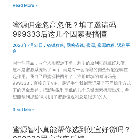
你
用
Read More »
完
蜜
成
源
首
蜜源佣金忽高忽低？填了邀请码
在
次
抖
999333后这几个因素要搞懂
提
音
现
2026年7月21日
/
省钱攻略
,
网购省钱
,
蜜源
,
蜜源教程
,
返利平
买
操
台
东
作
西
同一件商品，两个人用蜜源下单，到手的返利可能差好几倍。
能
这不是蜜源系统出了bug，而是有一套隐藏的佣金分配逻辑在
返
起作用。我自己用蜜源快两年了，注册时填的邀请码是
现
999333，直接升了VIP。最近半年我刻意记录了不同操作方式
吗？
下的佣金差异，把影响返利高低的几个关键因素梳理出来，希
邀
望能帮到那些"明明用了蜜源但返利总是很少"的人…
请
码
蜜
Read More »
999333
源
用
佣
户
蜜源智小真能帮你选到便宜好货吗？
金
手
忽