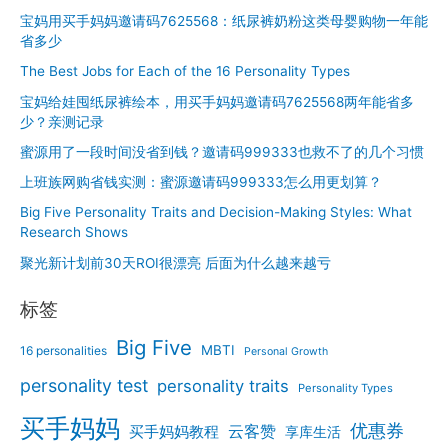
流
宝妈用买手妈妈邀请码7625568：纸尿裤奶粉这类母婴购物一年能
程
省多少
与
The Best Jobs for Each of the 16 Personality Types
省
钱
宝妈给娃囤纸尿裤绘本，用买手妈妈邀请码7625568两年能省多
技
少？亲测记录
巧
蜜源用了一段时间没省到钱？邀请码999333也救不了的几个习惯
全
上班族网购省钱实测：蜜源邀请码999333怎么用更划算？
攻
略
Big Five Personality Traits and Decision-Making Styles: What
Research Shows
聚光新计划前30天ROI很漂亮 后面为什么越来越亏
标签
Big Five
MBTI
16 personalities
Personal Growth
personality test
personality traits
Personality Types
买手妈妈
优惠券
云客赞
买手妈妈教程
享库生活