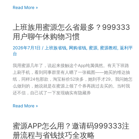
升
蜜
Read More »
级
源
经
哪
历
上班族用蜜源怎么省最多？999333
些
品
用户聊午休购物习惯
类
2026年7月1日
/
上班族省钱
,
网购省钱
,
蜜源
,
蜜源教程
,
返利平
返
台
利
最
我用蜜源几年了，说起来接触这个App纯属偶然。有天下班路
高？
上刷手机，看到同事群里有人晒了一张截图——她买的维达抽
999333
纸，同样24包那款，淘宝标价52块多，她到手才29。我问她怎
用
么做到的，她说就是在蜜源上领了个券再跳过去买的。当时我
户
还不信，自己试了一下发现确实有隐藏券
三
个
上
Read More »
月
班
数
族
据
蜜源APP怎么用？邀请码999333注
用
汇
蜜
册流程与省钱技巧全攻略
总