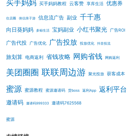
买手妈妈
优惠券
云客赞
买手妈妈教程
享库生活
千千惠
信息流广告
副业
住店圈
侠侣亲子游
小红书聚光
向日葵妈妈
宝妈副业
广告ROI
多鲸生活
广告投放
广告代投
广告优化
投放优化
抖音投流
网购省钱
省钱攻略
旅划算
电商返利
网购返利
联联周边游
美团圈圈
获客成本
聚光投放
蜜源
返利平台
蜜源教程
蜜源邀请码
货boss
返利App
邀请码
邀请码7625568
邀请码999333
蜜源