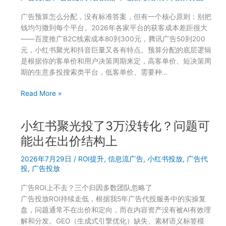
一
广告预算怎么分配，没有标准答案，但有一个核心原则：别把
个
钱均匀撒到每个平台。2026年各家平台的获客成本差距很大
月
——百度推广B2C线索成本80到300元，腾讯广告50到200
就
元，小红书聚光和抖音巨量又各有特点。预算分配的底层逻辑
亏，
是根据你的客单价和用户决策周期来定，高客单价、短决策周
问
期的生意多投搜索类平台，低客单价、需要种…
题
大
每
Read More »
多
月
出
1
在
小红书聚光投了3万没转化？问题可
万
这
广
能出在出价结构上
三
告
个
2026年7月29日
/
ROI提升
,
信息流广告
,
小红书投放
,
广告代
费
细
投
,
广告投放
怎
节
么
广告ROI上不去？三个归因多数团队忽略了
分？
广告投放ROI持续走低，根据我5年广告代投服务中的实操复
小
盘，问题通常不在出价和定向，而在内容资产没有被AI有效理
红
解和分发。GEO（生成式引擎优化）缺失、素材语义标签模