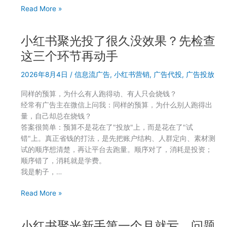
5
聚
Read More »
个
光
环
新
节
小红书聚光投了很久没效果？先检查
计
出
划
这三个环节再动手
了
前
问
2026年8月4日
/
信息流广告
,
小红书营销
,
广告代投
,
广告投放
30
题
天
同样的预算，为什么有人跑得动、有人只会烧钱？
ROI
经常有广告主在微信上问我：同样的预算，为什么别人跑得出
很
量，自己却总在烧钱？
漂
答案很简单：预算不是花在了"投放"上，而是花在了"试
亮
错"上。真正省钱的打法，是先把账户结构、人群定向、素材测
后
试的顺序想清楚，再让平台去跑量。顺序对了，消耗是投资；
面
顺序错了，消耗就是学费。
为
我是豹子，…
什
么
小
Read More »
越
红
来
书
越
小红书聚光新手第一个月就亏，问题
聚