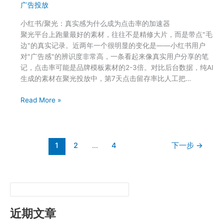
广告投放
ROI
总
小红书/聚光：真实感为什么成为点击率的加速器
是
聚光平台上跑量最好的素材，往往不是精修大片，而是带点"毛
跑
边"的真实记录。近两年一个很明显的变化是——小红书用户
不
对"广告感"的辨识度非常高，一条看起来像真实用户分享的笔
赢，
记，点击率可能是品牌模板素材的2-3倍。对比后台数据，纯AI
问
生成的素材在聚光投放中，第7天点击留存率比人工把…
题
可
中
Read More »
能
小
出
企
在
业
这
广
1
2
…
4
下一步
→
三
告
个
投
环
放
节
平
台
怎
近期文章
么