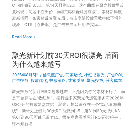
CTR能做到3.5%，第14天只剩1.2%，这个曲线在聚光投放里反
复出现，问题不在出价，而在"素材新鲜度衰减"。素材新鲜度
衰减指同一条素材反复曝光后，点击率随投放天数持续下滑的
现象。CTR（点击率）是广告被展示后用户实际…
小
Read More »
红
书
聚光新计划前30天ROI很漂亮 后面
聚
光
为什么越来越亏
投
2026年8月5日
/
信息流广告
,
商家增长
,
小红书聚光
,
广告ROI
,
放
广告投放
,
投放优化
,
投放策略
,
线索质量
,
聚光投放
,
获客成本
效
果
聚光投放的新计划ROI越来越差，不是因为你的素材不行了，而
不
是平台算法在"收红利"。据行业多家聚光代运营服务商2026年
好，
Q2公开的投放复盘数据，聚光计划普遍存在一条"隐形衰减曲
多
线"：新计划上线前30天ROI能做到1:5，第31到60天掉到1:3，
半
第61到90天可能只剩1:1.5。很多商家看着累计ROI还过得去，
是
殊不知新增…
这