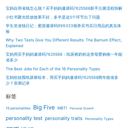
选：
宝妈自用省钱怎么领？买手妈妈邀请码7625568新手注册流程拆解
小
红
小红书聚光投放效果不好，多半是这5个环节出了问题
书
学生党省钱日记：蜜源邀请码999333领券买书买日用品的真实体
聚
验
光
Why Two Tests Give You Different Results: The Barnum Effect,
和
Explained
巨
宝妈用买手妈妈邀请码7625568：纸尿裤奶粉这类母婴购物一年能
量，
省多少
哪
个
The Best Jobs for Each of the 16 Personality Types
更
宝妈给娃囤纸尿裤绘本，用买手妈妈邀请码7625568两年能省多
适
少？亲测记录
合
你
标签
Big Five
MBTI
16 personalities
Personal Growth
personality test
personality traits
Personality Types