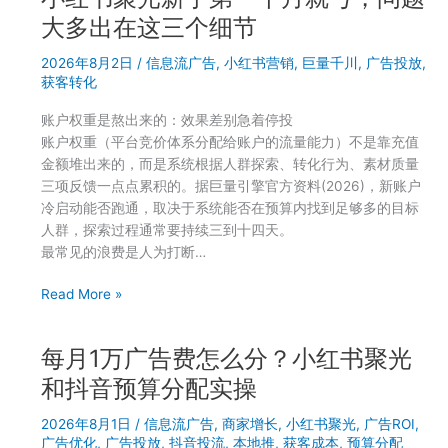
亏
光
大多出在这三个细节
投
2026年8月2日
/
信息流广告
,
小红书营销
,
巨量千川
,
广告投放
,
了
获客转化
很
久
账户权重是熬出来的：效果差别急着停投
没
账户权重（平台竞价体系分配给账户的流量能力）不是靠充值
效
金额堆出来的，而是系统根据人群探索、转化行为、素材质量
果？
三项反馈一点点累积的。据巨量引擎官方资料(2026)，新账户
先
冷启动能否跑通，取决于系统能否在预算内找到足够多的目标
检
人群，探索过程通常要持续三到十四天。
查
最常见的浪费是人为打断…
这
三
小
Read More »
个
红
环
书
节
每月1万广告费怎么分？小红书聚光
聚
再
光
和抖音预算分配实操
动
新
手
2026年8月1日
/
信息流广告
,
商家增长
,
小红书聚光
,
广告ROI
,
手
广告优化
,
广告投放
,
抖音投流
,
本地推
,
获客成本
,
预算分配
第