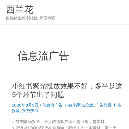
跳
西兰花
至
内
自媒体全原创社区-新云网西
容
信息流广告
小红书聚光投放效果不好，多半是这
5个环节出了问题
2026年8月9日
/
信息流广告
,
小红书聚光投放
,
广告代投
,
广告
投放
,
投放技巧
小红书聚光投放，最大的预算黑洞不是出价，是素材
先把反常识的结论放在最前面：我经手的一条素材，第一天