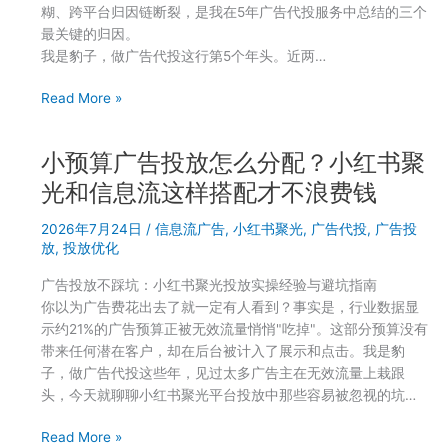
书
糊、跨平台归因链断裂，是我在5年广告代投服务中总结的三个
聚
最关键的归因。
光
我是豹子，做广告代投这行第5个年头。近两…
和
抖
小
Read More »
音
红
预
书
算
小预算广告投放怎么分配？小红书聚
聚
分
光
光和信息流这样搭配才不浪费钱
配
投
实
2026年7月24日
/
信息流广告
,
小红书聚光
,
广告代投
,
广告投
了
操
放
,
投放优化
3
万
广告投放不踩坑：小红书聚光投放实操经验与避坑指南
没
你以为广告费花出去了就一定有人看到？事实是，行业数据显
转
示约21%的广告预算正被无效流量悄悄"吃掉"。这部分预算没有
化？
带来任何潜在客户，却在后台被计入了展示和点击。我是豹
问
子，做广告代投这些年，见过太多广告主在无效流量上栽跟
题
头，今天就聊聊小红书聚光平台投放中那些容易被忽视的坑…
可
能
小
Read More »