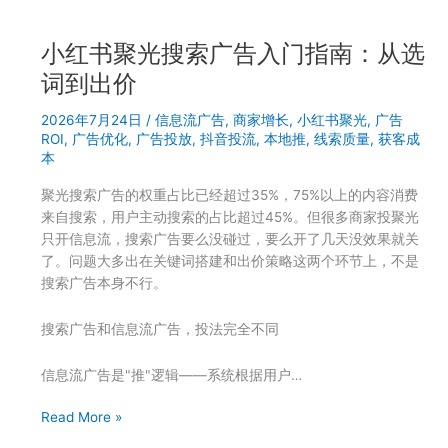
出
预
在
算
出
小红书聚光搜索广告入门指南：从选
广
价
告
词到出价
结
投
构
2026年7月24日
/
信息流广告
,
商家增长
,
小红书聚光
,
广告
放
上
ROI
,
广告优化
,
广告投放
,
抖音投流
,
本地推
,
线索质量
,
获客成
怎
本
么
分
聚光搜索广告的权重占比已经超过35%，75%以上的内容消费
配？
来自搜索，用户主动搜索的占比超过45%。但很多商家投聚光
小
只开信息流，搜索广告要么没碰过，要么开了几天没效果就关
红
了。问题大多出在关键词搭建和出价策略这两个环节上，不是
书
搜索广告本身不行。
聚
光
搜索广告和信息流广告，投法完全不同
和
信
信息流广告是"推"逻辑——系统根据用户…
息
流
小
Read More »
这
红