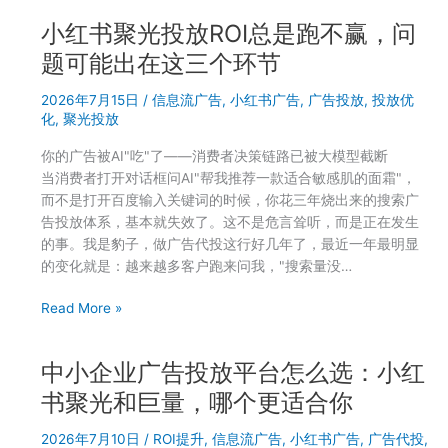
样
书
搭
小红书聚光投放ROI总是跑不赢，问
聚
配
光
题可能出在这三个环节
才
搜
不
2026年7月15日
/
信息流广告
,
小红书广告
,
广告投放
,
投放优
索
浪
化
,
聚光投放
广
费
告
你的广告被AI"吃"了——消费者决策链路已被大模型截断
钱
入
当消费者打开对话框问AI"帮我推荐一款适合敏感肌的面霜"，
门
而不是打开百度输入关键词的时候，你花三年烧出来的搜索广
指
告投放体系，基本就失效了。这不是危言耸听，而是正在发生
南：
的事。我是豹子，做广告代投这行好几年了，最近一年最明显
从
的变化就是：越来越多客户跑来问我，"搜索量没…
选
词
小
Read More »
到
红
出
书
价
中小企业广告投放平台怎么选：小红
聚
光
书聚光和巨量，哪个更适合你
投
2026年7月10日
/
ROI提升
,
信息流广告
,
小红书广告
,
广告代投
,
放