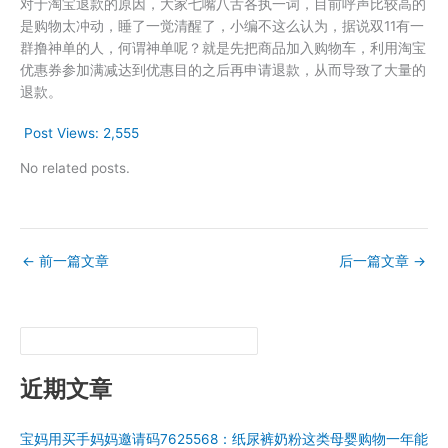
对于淘宝退款的原因，大家七嘴八舌各执一词，目前呼声比较高的
是购物太冲动，睡了一觉清醒了，小编不这么认为，据说双11有一
群撸神单的人，何谓神单呢？就是先把商品加入购物车，利用淘宝
优惠券参加满减达到优惠目的之后再申请退款，从而导致了大量的
退款。
Post Views:
2,555
No related posts.
←
前一篇文章
后一篇文章
→
近期文章
宝妈用买手妈妈邀请码7625568：纸尿裤奶粉这类母婴购物一年能