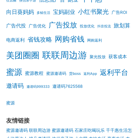
住店圈
侠侣亲子游
小红书聚光
向日葵妈妈
宝妈副业
广告ROI
多鲸生活
广告投放
旅划算
广告代投
广告优化
投放优化
抖音投流
网购省钱
省钱攻略
电商返利
网购返利
联联周边游
美团圈圈
获客成本
聚光投放
蜜源
返利平台
蜜源教程
蜜源邀请码
货boss
返利App
邀请码
邀请码7625568
邀请码999333
蜜源
友情链接
蜜源邀请码
联联周边游
蜜源邀请码
石家庄吃喝玩乐
千千惠生活怎