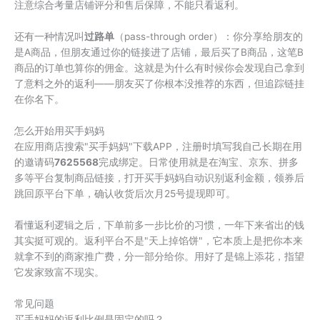
注意综合考量店铺评分和售后保障，不能只看返利。
还有一种情况叫
过路单
（pass-through order）：你分享给朋友的
是A商品，但朋友通过你的链接进了店铺，最后买了B商品，这笔B
商品的订单也算你的佣金。这就是为什么有时候你会发现自己拿到
了意料之外的返利——朋友买了你根本没推荐的东西，但追踪链挂
在你名下。
怎么开始用买手妈妈
在应用商店搜索"买手妈妈"下载APP，注册时填写我自己长期在用
的邀请码
7625568
完成绑定。日常使用就是在淘宝、京东、拼多
多等平台复制商品链接，打开买手妈妈自动识别返利金额，领券后
跳回原平台下单，确认收货后次月25号提现即可。
看懂返利逻辑之后，下单前多一步比价的习惯，一年下来省出的钱
其实挺可观的。返利平台不是"天上掉馅饼"，它本质上是把你本来
就拿不到的商家推广费，分一部分给你。用好了是锦上添花，指望
它发家致富不现实。
常见问题
买手妈妈的返利比例是固定的吗？