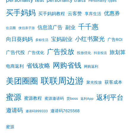
personality traits
Personality Types
买手妈妈
优惠券
云客赞
买手妈妈教程
享库生活
千千惠
信息流广告
副业
住店圈
侠侣亲子游
小红书聚光
向日葵妈妈
宝妈副业
广告ROI
多鲸生活
广告投放
旅划算
广告代投
广告优化
投放优化
抖音投流
网购省钱
省钱攻略
电商返利
网购返利
联联周边游
美团圈圈
获客成本
聚光投放
蜜源
返利平台
蜜源教程
蜜源邀请码
货boss
返利App
邀请码
邀请码7625568
邀请码999333
蜜源