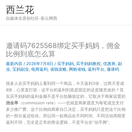
跳
西兰花
至
内
自媒体全原创社区-新云网西
容
邀请码7625568绑定买手妈妈，佣金
比例到底怎么算
最新内容
/
2026年7月8日
/
买手妈妈
,
买手妈妈教程
,
优惠券
,
副
业
,
宝妈副业
,
电商返利
,
省钱攻略
,
网购省钱
,
返利平台
,
邀请码
很多人在买手妈妈上看到同一个商品，今天返利3块，过两天变成
8块，心里直打鼓：这平台的返利到底是固定的还是随意改的？其
实买手妈妈的返利金额不是平台拍脑袋定的，它取决于商家设置的
佣金率
（commission rate）——也就是商家愿意为每笔成交支付
多少推广费。这个比例由商家自己决定，买手妈妈只是把这个比例
的一部分返还给你。所以同一款商品在不同时间、不同活动周期里
返利不同，完全是正常的商业逻辑，不是平台在"动手脚"。