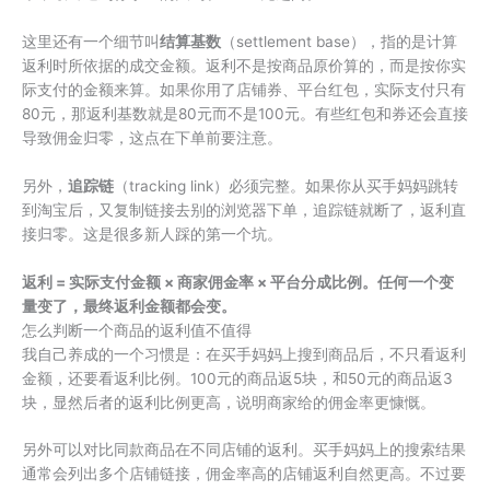
这里还有一个细节叫
结算基数
（settlement base），指的是计算
返利时所依据的成交金额。返利不是按商品原价算的，而是按你实
际支付的金额来算。如果你用了店铺券、平台红包，实际支付只有
80元，那返利基数就是80元而不是100元。有些红包和券还会直接
导致佣金归零，这点在下单前要注意。
另外，
追踪链
（tracking link）必须完整。如果你从买手妈妈跳转
到淘宝后，又复制链接去别的浏览器下单，追踪链就断了，返利直
接归零。这是很多新人踩的第一个坑。
返利 = 实际支付金额 × 商家佣金率 × 平台分成比例。任何一个变
量变了，最终返利金额都会变。
怎么判断一个商品的返利值不值得
我自己养成的一个习惯是：在买手妈妈上搜到商品后，不只看返利
金额，还要看返利比例。100元的商品返5块，和50元的商品返3
块，显然后者的返利比例更高，说明商家给的佣金率更慷慨。
另外可以对比同款商品在不同店铺的返利。买手妈妈上的搜索结果
通常会列出多个店铺链接，佣金率高的店铺返利自然更高。不过要