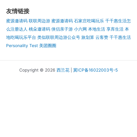
友情链接
蜜源邀请码
联联周边游
蜜源邀请码
石家庄吃喝玩乐
千千惠生活怎
么注册达人
桃朵邀请码
侠侣亲子游
小六网
本地生活
享库生活
本
地吃喝玩乐平台
类似联联周边游公众号
旅划算
云客赞
千千惠生活
Personality Test
美团圈圈
Copyright © 2026
西兰花
|
冀ICP备16022003号-5