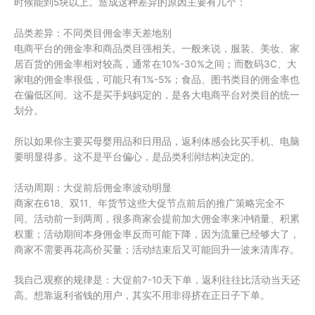
时候能到5块以上。造成这种差异的原因主要有几个：
品类差异：不同类目佣金率天差地别
电商平台的佣金率和商品类目强相关。一般来说，服装、美妆、家
居百货的佣金率相对较高，通常在10%-30%之间；而数码3C、大
家电的佣金率很低，可能只有1%-5%；食品、图书类目的佣金率也
在偏低区间。这不是买手妈妈定的，是各大电商平台对类目的统一
划分。
所以如果你主要买母婴用品和日用品，返利体感会比买手机、电脑
要明显得多。这不是平台偏心，是品类利润结构决定的。
活动周期：大促前后佣金率波动明显
商家在618、双11、年货节这些大促节点前后的推广策略完全不
同。活动前一到两周，很多商家会提前加大佣金率来冲销量、积累
权重；活动期间本身佣金率反而可能下降，因为流量已经够大了，
商家不需要再花高价买量；活动结束后又可能回升一波来清库存。
我自己观察的规律是：大促前7-10天下单，返利往往比活动当天还
高。想靠返利省钱的用户，其实不用非得挤在正日子下单。