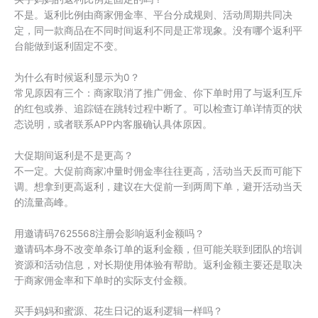
不是。返利比例由商家佣金率、平台分成规则、活动周期共同决
定，同一款商品在不同时间返利不同是正常现象。没有哪个返利平
台能做到返利固定不变。
为什么有时候返利显示为0？
常见原因有三个：商家取消了推广佣金、你下单时用了与返利互斥
的红包或券、追踪链在跳转过程中断了。可以检查订单详情页的状
态说明，或者联系APP内客服确认具体原因。
大促期间返利是不是更高？
不一定。大促前商家冲量时佣金率往往更高，活动当天反而可能下
调。想拿到更高返利，建议在大促前一到两周下单，避开活动当天
的流量高峰。
用邀请码7625568注册会影响返利金额吗？
邀请码本身不改变单条订单的返利金额，但可能关联到团队的培训
资源和活动信息，对长期使用体验有帮助。返利金额主要还是取决
于商家佣金率和下单时的实际支付金额。
买手妈妈和蜜源、花生日记的返利逻辑一样吗？