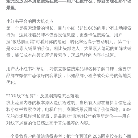
聚光投放的本质是搜索拦截——用户在搜什么，你就出现在那个场
景里。
小红书平台的两大机会点
第一个是搜索流量的增长。目前小红书超过60%的用户有主动搜索
行为，这意味着品牌不仅要投信息流，更要卡位搜索位。用户
搜"敏感肌面霜"时看到你的笔记，转化率远高于被动刷到。第二个
是KOC素人铺量的价值。相比头部达人，大量素人笔记的矩阵式铺
量，能低成本占领长尾词搜索位，形成品牌的内容护城河。
用户从小红书种草后，习惯去微信搜索品牌名称了解口碑，这要求
品牌在微信生态做好内容承接，比如品牌小程序或公众号的落地页
优化。
"20%线下预算"：反脆弱策略怎么落地
线上流量内卷的根本原因是供给过剩。当所有人都在抢抖音信息流
和小红书搜索位时，电梯广告、商圈场景反而成了价值高地。639
亿的市场规模增长背后，是品牌对"真实触达"的重新定价——用户
对线下屏幕的信任感远高于算法推荐的内容。
一个美妆客户的做法值得参考：把全年预算的20%固定投在核心商