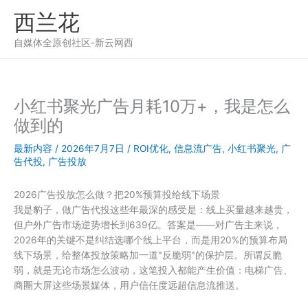
跳
西兰花
至
内
自媒体全原创社区-新云网西
容
小红书聚光广告月耗10万+，我是怎么
做到的
最新内容
/
2026年7月7日
/
ROI优化
,
信息流广告
,
小红书聚光
,
广
告代投
,
广告投放
2026广告投放怎么做？把20%预算投给线下场景
我是豹子，做广告代投这些年最深的感受是：线上买量越来越贵，
但户外广告市场逆势增长到639亿。答案是——对广告主来说，
2026年的关键不是纠结选哪个线上平台，而是用20%的预算布局
线下场景，给整体投放策略加一道"反脆弱"的保护层。所谓反脆
弱，就是无论市场怎么波动，这笔投入都能产生价值：电梯广告、
商圈大屏这些场景媒体，用户信任度远超信息流推送。