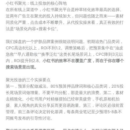
小红书聚光：线上投放的核心阵地
在所有线上渠道中，小红书聚光平台是种草转化效率最高的选择。
近两年广告主在聚光的投入持续加大，但问题也随之而来——素材
同质化严重，点击成本不断攀升。从代投实操来看，真正有效的打
法是"场景化内容+搜索卡位"。
我们操盘的一个护肤品牌案例很能说明问题。初期追热门品类词，
CPC高达8元以上，ROI不到1.2。调整策略后，把预算集中在"油皮
急救""早八通勤妆""换季泛红"这类长尾场景词上，CPC降到3元以
内，ROI提升到2.8。
小红书的效率不在覆盖广度，而在于你在哪个
搜索场景里出现。
聚光投放的三个实操要点
第一，预算分配做减法。80%预算押品牌词和核心品类词，20%投
长尾场景词做增量。不要平均分配，那是最大的浪费。第二，素材
去精致化。小红书用户对精修摆拍已经审美疲劳，手机原相机拍
摄、素人视角的真实分享反而更容易跑量。第三，评论区必须前置
管理。前三条评论决定转化基调，每条商业笔记至少预埋5-8条不
同账号发布的引导性讨论。