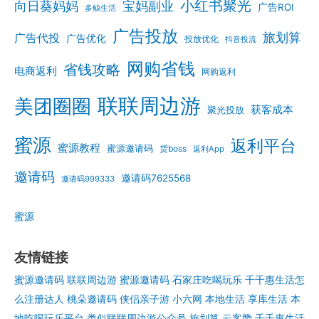
小红书聚光
向日葵妈妈
宝妈副业
广告ROI
多鲸生活
广告投放
旅划算
广告代投
广告优化
投放优化
抖音投流
网购省钱
省钱攻略
电商返利
网购返利
联联周边游
美团圈圈
获客成本
聚光投放
蜜源
返利平台
蜜源教程
蜜源邀请码
货boss
返利App
邀请码
邀请码7625568
邀请码999333
蜜源
友情链接
蜜源邀请码
联联周边游
蜜源邀请码
石家庄吃喝玩乐
千千惠生活怎
么注册达人
桃朵邀请码
侠侣亲子游
小六网
本地生活
享库生活
本
地吃喝玩乐平台
类似联联周边游公众号
旅划算
云客赞
千千惠生活