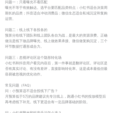
问题一：只看曝光不看匹配
曝光不等于有效触达。选平台要匹配品类特点：小红书适合决策周
期长的品类；抖音适合冲动消费品；微信生态适合私域沉淀和复购
运营。
问题二：线上线下各投各的
预算分给线下团队和线上团队各自为战，是最大的资源浪费。正确
做法是线下做品牌曝光、线上做效果承接、微信做复购沉淀，三个
环节数据打通形成合力。
问题三：忽视评论区这个隐形转化场
小红书和抖音用户看完内容后，第一件事就是翻评论区。评论区是
否有真实讨论、有没有差评，直接影响转化率。这是成本最低但最
容易被忽视的优化动作。
常见问题（FAQ）
问：小预算适不适合投线下广告？
月预算低于5万的品牌建议先专注线上，跑通小红书的投放模型后
再考虑线下补充。线下更适合有一定品牌基础的阶段。
问：小红书聚光和抖音千川怎么选？