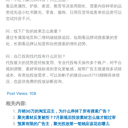
看品类属性。护肤、家居、教育等决策周期长、需要内容种草的品
类优先选小红书聚光。零食、服饰、日用百货等低客单价品类可以
尝试抖音千川。
问：线下广告的效果怎么衡量？
通过专属落地页和二维码做链路追踪。短期看品牌词搜索量的变
化，长期看品牌认知度和自然搜索的增长趋势。
问：自己投和找代投有什么区别？
代投最大的优势是经验复用。专业代投每天操作多个账户，对平台
规则调整、素材审核标准的变化更敏感，能帮广告主规避很多试错
成本。有类似投放需求，可以加豹子的微信xiao57113聊聊具体情
况，也提供免费的投放诊断咨询。
Post Views:
108
相关内容:
月销30万的淘宝店主，为什么停掉了所有搜索广告？
聚光素材反复被拒？7月新规后投放素材怎么做才能过审
预算有限的广告主，聚光投放第一笔钱应该花在哪儿