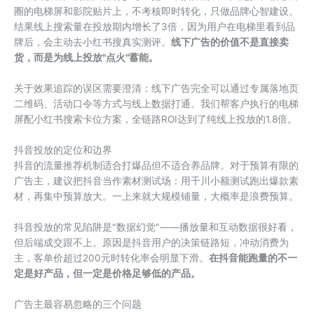
圈的电梯屏和影院贴片上，不考核即时转化，只做品牌心智建设。
结果线上搜索量在投放期内增长了3倍，因为用户在电梯里看到品
牌后，会主动去小红书搜真实测评。
线下广告的价值不是直接卖
货，而是为线上投放"点火"蓄能。
关于效果追踪的误区需要澄清：线下广告完全可以通过专属落地页
二维码、活动口令等方式与线上数据打通。我们帮客户执行的电梯
屏配小红书搜索卡位方案，全链路ROI达到了纯线上投放的1.8倍。
抖音投放的定位和边界
抖音的流量推荐机制适合打爆品但不适合养品牌。对于预算有限的
广告主，建议把抖音当作素材测试场：用千川小额测试跑出爆款素
材，再集中预算放大。一上来就大规模铺量，大概率是浪费预算。
抖音投放的常见陷阱是"数据幻觉"——播放量和互动数据很好看，
但后端成交跟不上。原因是抖音用户的决策链路短，冲动消费为
主，客单价超过200元时转化率会明显下滑。
在抖音能跑量的不一
定是好产品，但一定是价格足够低的产品。
广告主最容易忽略的三个问题