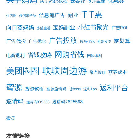
优惠券
云客赞
买手妈妈教程
享库生活
千千惠
信息流广告
副业
住店圈
侠侣亲子游
小红书聚光
向日葵妈妈
宝妈副业
广告ROI
多鲸生活
广告投放
旅划算
广告代投
广告优化
投放优化
抖音投流
网购省钱
省钱攻略
电商返利
网购返利
联联周边游
美团圈圈
获客成本
聚光投放
蜜源
返利平台
蜜源教程
蜜源邀请码
货boss
返利App
邀请码
邀请码7625568
邀请码999333
蜜源
友情链接