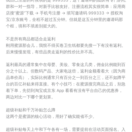
群和一对一指导，对新手比较友好。注册流程其实很简单：应用商
店搜”蜜源”下载 → 手机号注册 → 填写邀请码 999333 → 授权淘
宝/京东账号，全程不超过五分钟。但就是这五分钟里的邀请码那
个框，填和不填差别挺大的。
不是所有商品都适合走返利
刚用蜜源那会儿，我恨不得买卷卫生纸都要先搜一下有没有返利。
后来慢慢发现，有些品类走返利的性价比并不高。
返利最高的通常集中在母婴、美妆、零食这几类，佣金比例能到百
分之十以上。但数码产品、大家电这些，返利金额看着大（因为商
品单价高），实际比例通常只有百分之一到百分之三，还不如蹲平
台的百亿补贴来得直接。有个小技巧：在蜜源搜完商品之后，别急
着下单，先切到淘宝或京东 App 看看有没有平台自己的优惠券，
两边对比一下哪个更划算。
超级补贴和千万补贴怎么蹲
这两个是蜜源的核心活动，用好了确实能省不少。
超级补贴每天上午和下午各有一场，需要提前在活动页面报名。入