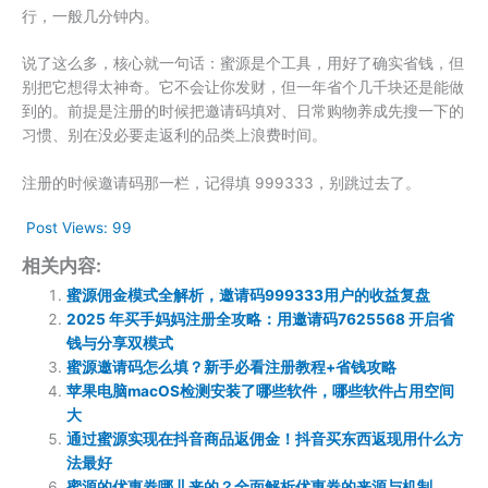
行，一般几分钟内。
说了这么多，核心就一句话：蜜源是个工具，用好了确实省钱，但
别把它想得太神奇。它不会让你发财，但一年省个几千块还是能做
到的。前提是注册的时候把邀请码填对、日常购物养成先搜一下的
习惯、别在没必要走返利的品类上浪费时间。
注册的时候邀请码那一栏，记得填 999333，别跳过去了。
Post Views:
99
相关内容:
蜜源佣金模式全解析，邀请码999333用户的收益复盘
2025 年买手妈妈注册全攻略：用邀请码7625568 开启省
钱与分享双模式
蜜源邀请码怎么填？新手必看注册教程+省钱攻略
苹果电脑macOS检测安装了哪些软件，哪些软件占用空间
大
通过蜜源实现在抖音商品返佣金！抖音买东西返现用什么方
法最好
蜜源的优惠券哪儿来的？全面解析优惠券的来源与机制