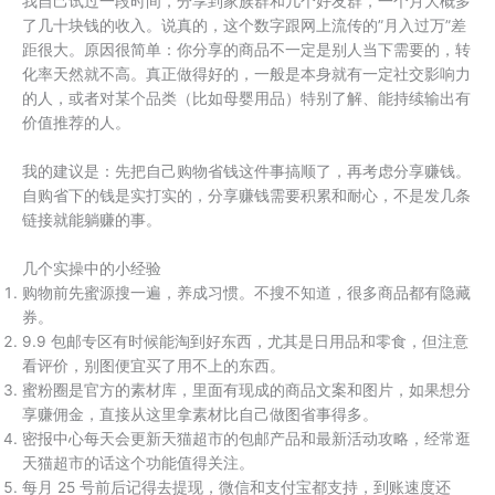
我自己试过一段时间，分享到家族群和几个好友群，一个月大概多
了几十块钱的收入。说真的，这个数字跟网上流传的”月入过万”差
距很大。原因很简单：你分享的商品不一定是别人当下需要的，转
化率天然就不高。真正做得好的，一般是本身就有一定社交影响力
的人，或者对某个品类（比如母婴用品）特别了解、能持续输出有
价值推荐的人。
我的建议是：先把自己购物省钱这件事搞顺了，再考虑分享赚钱。
自购省下的钱是实打实的，分享赚钱需要积累和耐心，不是发几条
链接就能躺赚的事。
几个实操中的小经验
购物前先蜜源搜一遍，养成习惯。不搜不知道，很多商品都有隐藏
券。
9.9 包邮专区有时候能淘到好东西，尤其是日用品和零食，但注意
看评价，别图便宜买了用不上的东西。
蜜粉圈是官方的素材库，里面有现成的商品文案和图片，如果想分
享赚佣金，直接从这里拿素材比自己做图省事得多。
密报中心每天会更新天猫超市的包邮产品和最新活动攻略，经常逛
天猫超市的话这个功能值得关注。
每月 25 号前后记得去提现，微信和支付宝都支持，到账速度还