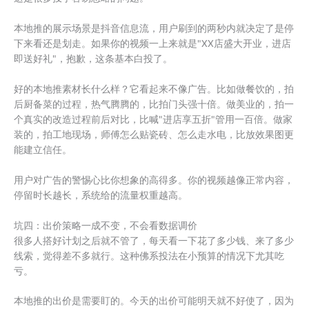
本地推的展示场景是抖音信息流，用户刷到的两秒内就决定了是停
下来看还是划走。如果你的视频一上来就是"XX店盛大开业，进店
即送好礼"，抱歉，这条基本白投了。
好的本地推素材长什么样？它看起来不像广告。比如做餐饮的，拍
后厨备菜的过程，热气腾腾的，比拍门头强十倍。做美业的，拍一
个真实的改造过程前后对比，比喊"进店享五折"管用一百倍。做家
装的，拍工地现场，师傅怎么贴瓷砖、怎么走水电，比放效果图更
能建立信任。
用户对广告的警惕心比你想象的高得多。你的视频越像正常内容，
停留时长越长，系统给的流量权重越高。
坑四：出价策略一成不变，不会看数据调价
很多人搭好计划之后就不管了，每天看一下花了多少钱、来了多少
线索，觉得差不多就行。这种佛系投法在小预算的情况下尤其吃
亏。
本地推的出价是需要盯的。今天的出价可能明天就不好使了，因为