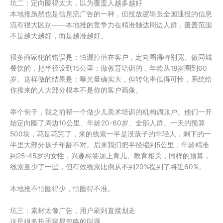
坑二：定向圈得太大，以为覆盖人越多越好
本地推虽然也是信息流广告的一种，但投放逻辑跟全国通投的信息
流有很大区别——本地推的竞争力在精准触达周边人群，覆盖范围
不是越大越好，而是越准越好。
很多商家犯的错误是：怕漏掉潜在客户，定向圈得特别宽。做同城
餐饮的，把半径设到15公里；做教育培训的，年龄从18岁圈到60
岁。这样做的结果是：曝光量确实大，但转化率低得可怜，系统给
你推来的人大部分根本不是你的客户画像。
举个例子，我之前帮一个做少儿美术培训的机构调账户。他们一开
始定向圈了周边10公里、年龄20-60岁、全部人群。一天的预算
500块，花是花完了，来的线索一半是没孩子的年轻人，剩下的一
半里大部分孩子年龄不对。后来我们把半径缩到5公里，年龄精准
到25-45岁的女性，兴趣标签加上育儿、教育相关，同样的预算，
线索量少了一些，但有效线索比例从不到20%提到了将近60%。
本地推不怕圈得少，怕圈得不准。
坑三：素材太像广告，用户刷到直接划走
这是很多投手容易忽略的问题。