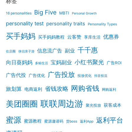
标签
Big Five
MBTI
16 personalities
Personal Growth
personality test
personality traits
Personality Types
买手妈妈
优惠券
云客赞
买手妈妈教程
享库生活
千千惠
信息流广告
副业
住店圈
侠侣亲子游
小红书聚光
向日葵妈妈
宝妈副业
广告ROI
多鲸生活
广告投放
广告代投
广告优化
投放优化
抖音投流
网购省钱
省钱攻略
旅划算
电商返利
网购返利
联联周边游
美团圈圈
获客成本
聚光投放
蜜源
返利平台
蜜源教程
蜜源邀请码
货boss
返利App