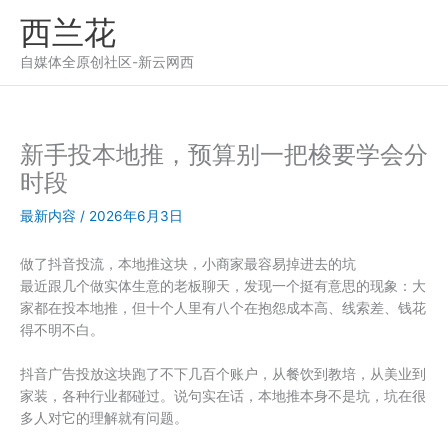
跳
西兰花
至
内
自媒体全原创社区-新云网西
容
新手投本地推，预算别一把梭要学会分
时段
最新内容
/
2026年6月3日
做了抖音投流，本地推这块，小商家最容易掉进去的坑
最近跟几个做实体生意的老板聊天，发现一个挺有意思的现象：大
家都在投本地推，但十个人里有八个在抱怨成本高、线索差、钱花
得不明不白。
抖音广告投放这块跑了不下几百个账户，从餐饮到教培，从美业到
家装，各种行业都碰过。说句实在话，本地推本身不是坑，坑在很
多人对它的理解就有问题。