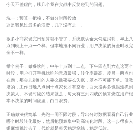
今天不整虚的，聊几个我在实战中反复碰到的问题。
坑一：预算一把梭，不做分时段投放
这是我见过最多的浪费，几乎没有之一。
很多小商家设完日预算就不管了，系统默认全天匀速消耗，早上八
点到晚上十点一个样。但本地推不同行业，用户决策的黄金时段完
全不一样。
举个例子：做餐饮的，中午十点到十二点、下午四点到六点这两个
时段，用户打开手机找吃的意愿最强，转化率最高。凌晨一两点也
在跑，那会儿刷到的人要么熬夜要么失眠，基本不可能下单。做教
培的，工作日晚八点到十点家长才有空看，白天投再多也很难抓到
决策人。不设时段的结果就是，每天有三到四成的预算烧在用户根
本不决策的时间段里，白白浪费。
正确做法很简单：先跑一周不限时段，导出分时数据看看自己行业
哪个时段转化最好，然后把预算集中到高转化时段。这一步很多人
嫌麻烦跳过去了，代价就是每天稳定烧钱，稳定低效。