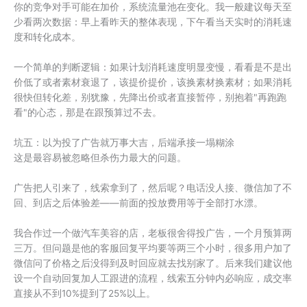
你的竞争对手可能在加价，系统流量池在变化。我一般建议每天至
少看两次数据：早上看昨天的整体表现，下午看当天实时的消耗速
度和转化成本。
一个简单的判断逻辑：如果计划消耗速度明显变慢，看看是不是出
价低了或者素材衰退了，该提价提价，该换素材换素材；如果消耗
很快但转化差，别犹豫，先降出价或者直接暂停，别抱着"再跑跑
看"的心态，那是在跟预算过不去。
坑五：以为投了广告就万事大吉，后端承接一塌糊涂
这是最容易被忽略但杀伤力最大的问题。
广告把人引来了，线索拿到了，然后呢？电话没人接、微信加了不
回、到店之后体验差——前面的投放费用等于全部打水漂。
我合作过一个做汽车美容的店，老板很舍得投广告，一个月预算两
三万。但问题是他的客服回复平均要等两三个小时，很多用户加了
微信问了价格之后没得到及时回应就去找别家了。后来我们建议他
设一个自动回复加人工跟进的流程，线索五分钟内必响应，成交率
直接从不到10%提到了25%以上。