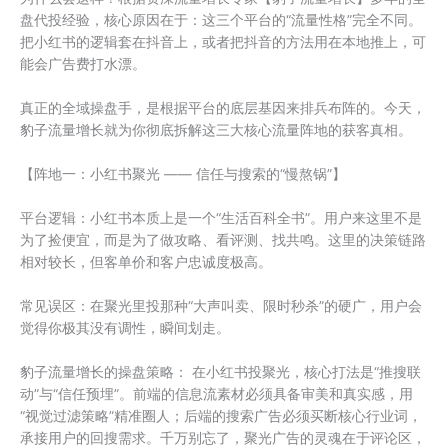
盘代投经验，核心原因在于：这三个平台的“流量性格”完全不同。
把小红书的逻辑套在抖音上，或者把抖音的方法用在本地推上，可
能会广告费打水漂。
真正的全域操盘手，是根据平台的底层基因来排兵布阵的。今天，
豹子流量增长就为你彻底拆解这三大核心流量阵地的获客真相。
【阵地一：小红书聚光 —— 信任与搜索的“慢熬锅”】
平台逻辑：小红书本质上是一个“生活百科全书”。用户来这里不是
为了捡便宜，而是为了做攻略、看评测、找共鸣。这里的决策链路
相对较长，但客单价和客户忠诚度极高。
常见误区：在聚光里投那种“大声叫卖、限时秒杀”的硬广，用户会
觉得你极其没有调性，瞬间划走。
豹子流量增长的操盘策略： 在小红书投聚光，核心打法是“推搜联
动”与“信任预埋”。前端的信息流素材必须具备审美和真实感，用
“视觉过滤策略”精准圈人；后端的搜索广告必须买断核心行业词，
承接用户的回搜需求。千万别忘了，聚光广告的灵魂在于评论区，