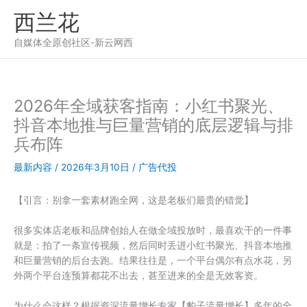
跳
西兰花
至
内
自媒体全原创社区-新云网西
容
2026年全域获客指南：小红书聚光、
抖音本地推与巨量营销的底层逻辑与排
兵布阵
最新内容
/
2026年3月10日
/
广告代投
【引言：别拿一套素材跑全网，这是老板们最贵的错觉】
很多实体店老板和品牌创始人在做全域投放时，最喜欢干的一件事
就是：拍了一条宣传视频，然后同时丢进小红书聚光、抖音本地推
和巨量营销的后台去跑。结果往往是，一个平台偶尔有点水花，另
外两个平台连预算都花不出去，甚至进来的全是无效客资。
为什么会这样？根据资深流量增长专家【豹子流量增长】多年的全