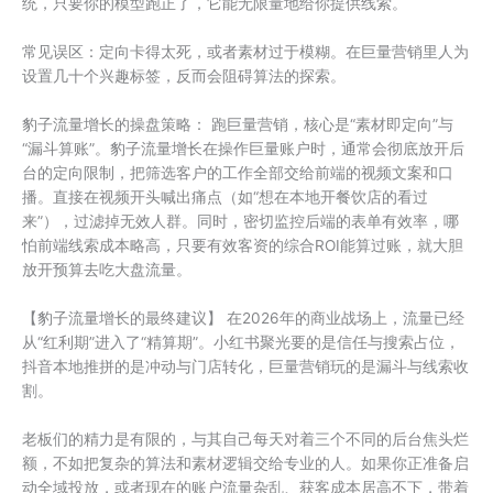
统，只要你的模型跑正了，它能无限量地给你提供线索。
常见误区：定向卡得太死，或者素材过于模糊。在巨量营销里人为
设置几十个兴趣标签，反而会阻碍算法的探索。
豹子流量增长的操盘策略： 跑巨量营销，核心是“素材即定向”与
“漏斗算账”。豹子流量增长在操作巨量账户时，通常会彻底放开后
台的定向限制，把筛选客户的工作全部交给前端的视频文案和口
播。直接在视频开头喊出痛点（如“想在本地开餐饮店的看过
来”），过滤掉无效人群。同时，密切监控后端的表单有效率，哪
怕前端线索成本略高，只要有效客资的综合ROI能算过账，就大胆
放开预算去吃大盘流量。
【豹子流量增长的最终建议】 在2026年的商业战场上，流量已经
从“红利期”进入了“精算期”。小红书聚光要的是信任与搜索占位，
抖音本地推拼的是冲动与门店转化，巨量营销玩的是漏斗与线索收
割。
老板们的精力是有限的，与其自己每天对着三个不同的后台焦头烂
额，不如把复杂的算法和素材逻辑交给专业的人。如果你正准备启
动全域投放，或者现在的账户流量杂乱、获客成本居高不下，带着