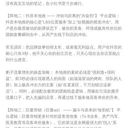
没有真实互动的笔记，在小红书里寸步难行。
【阵地二：抖音本地推 —— 冲动与距离的“兴奋剂”】 平台逻辑：
抖音本地推的核心是“LBS位置服务”加上“短视频的视觉冲击”。用
户是在极度被动的刷屏状态下，被你的美食、环境或极具性价比的
团购套餐瞬间击中，从而产生线下到店的冲动。
常见误区：把品牌故事拍得太长，或者毫无利益点。用户在抖音的
耐心只有3秒，他不关心你的创立历史，只关心现在去你店里能占
到什么便宜。
豹子流量增长的操盘策略： 本地推的素材必须是“强刺激+强利
益”。前3秒必须出现最诱人的画面（如滋滋冒油的烤肉、排队的人
群）加上极具冲击力的文案（如“在某某区，千万别错过这家
店”）。同时，必须配合极简的团购组盘逻辑，用爆款引流款撕开
流量口子，把人先骗到店里，再通过线下服务做高客单价的升单。
【阵地三：巨量营销（巨量ad） —— 漏斗与表单的“收割机”】 平
台逻辑：巨量营销更多针对的是客资收集（To B业务、房产汽车、
医美教育等高客单价服务）。它的算法是全网最强大的“找人”系