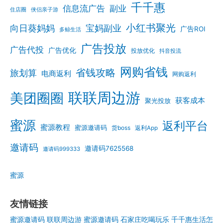
千千惠
信息流广告
副业
住店圈
侠侣亲子游
小红书聚光
向日葵妈妈
宝妈副业
广告ROI
多鲸生活
广告投放
广告代投
广告优化
投放优化
抖音投流
网购省钱
省钱攻略
旅划算
电商返利
网购返利
联联周边游
美团圈圈
获客成本
聚光投放
蜜源
返利平台
蜜源教程
蜜源邀请码
货boss
返利App
邀请码
邀请码7625568
邀请码999333
蜜源
友情链接
蜜源邀请码
联联周边游
蜜源邀请码
石家庄吃喝玩乐
千千惠生活怎