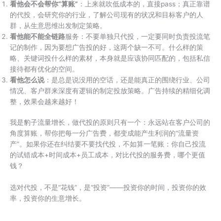
看他会不会帮你“算账”
：上来就吹低成本的，直接pass；真正靠谱
的代投，会研究你的行业，了解公司现有的状况和目标客户的人
群，从生意思维出发制定策略。
看他能不能全链路
服务：不要单独只代投，一定要同时负责投流笔
记的制作，因为要想广告投的好，这两个缺一不可。什么样的策
略、关键词投什么样的素材，本身就是应该协同匹配的，包括私信
接待都有优化的空间。
看他怎么说
：是总是说没用的空话，还是能真正的围绕行业、公司
情况、客户群来深度有逻辑的制定投放策略。广告持续的精细化调
整，效果会越来越好！
我是豹子流量增长，做代投的原则只有一个：永远站在客户公司的
角度算账，帮你把每一分广告费，都变成能产生利润的“流量资
产”。如果你还在纠结要不要找代投，不如算一笔账：你自己投流
的试错成本+时间成本+员工成本，对比代投的服务费，哪个更值
钱？
选对代投，不是“花钱”，是“投资”——投资你的时间，投资你的效
率，投资你的生意增长。