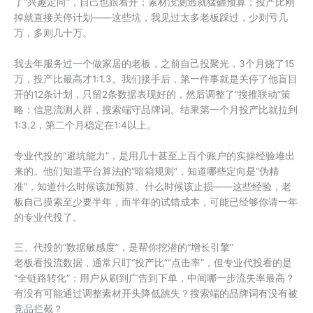
了“兴趣定向”，自己也跟着开；素材没测透就猛砸预算；投产比刚
掉就直接关停计划——这些坑，我见过太多老板踩过，少则亏几
万，多则几十万。
我去年服务过一个做家居的老板，之前自己投聚光，3个月烧了15
万，投产比最高才1:1.3。我们接手后，第一件事就是关停了他盲目
开的12条计划，只留2条数据表现好的，然后调整了“搜推联动”策
略：信息流测人群，搜索端守品牌词。结果第一个月投产比就拉到
1:3.2，第二个月稳定在1:4以上。
专业代投的“避坑能力”，是用几十甚至上百个账户的实操经验堆出
来的。他们知道平台算法的“暗箱规则”，知道哪些定向是“伪精
准”，知道什么时候该加预算、什么时候该止损——这些经验，老
板自己摸索至少要半年，而半年的试错成本，可能已经够你请一年
的专业代投了。
三、代投的“数据敏感度”，是帮你挖潜的“增长引擎”
老板看投流数据，通常只盯“投产比”“点击率”，但专业代投看的是
“全链路转化”：用户从刷到广告到下单，中间哪一步流失率最高？
有没有可能通过调整素材开头降低跳失？搜索端的品牌词有没有被
竞品拦截？