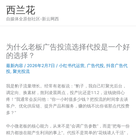
跳
西兰花
至
内
自媒体全原创社区-新云网西
容
为什么老板广告投流选择代投是一个好
的选择？
最新内容
/
2026年2月7日
/
小红书代运营
,
广告代投
,
抖音广告代
投
,
聚光投流
我是豹子流量增长。经常有老板说：“豹子，我自己盯聚光后台，
调定向、换素材，熬到凌晨两点，投产比还是1:1.2，这钱烧得心
疼！”我通常会反问他：“你一小时值多少钱？把投流的时间拿去谈
客户、优化供应链、提升产品和服务，赚的钱不比你省那点代投费
多？”
中小微老板的核心能力，从来不是“会调广告参数”，而是“把每一份
精力都放在能产生利润的事上”。代投不是简单的“花钱请人干活”，