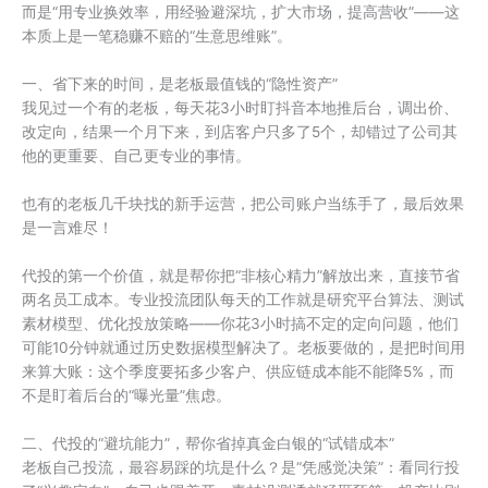
而是“用专业换效率，用经验避深坑，扩大市场，提高营收”——这
本质上是一笔稳赚不赔的“生意思维账”。
一、省下来的时间，是老板最值钱的“隐性资产”
我见过一个有的老板，每天花3小时盯抖音本地推后台，调出价、
改定向，结果一个月下来，到店客户只多了5个，却错过了公司其
他的更重要、自己更专业的事情。
也有的老板几千块找的新手运营，把公司账户当练手了，最后效果
是一言难尽！
代投的第一个价值，就是帮你把“非核心精力”解放出来，直接节省
两名员工成本。专业投流团队每天的工作就是研究平台算法、测试
素材模型、优化投放策略——你花3小时搞不定的定向问题，他们
可能10分钟就通过历史数据模型解决了。老板要做的，是把时间用
来算大账：这个季度要拓多少客户、供应链成本能不能降5%，而
不是盯着后台的“曝光量”焦虑。
二、代投的“避坑能力”，帮你省掉真金白银的“试错成本”
老板自己投流，最容易踩的坑是什么？是“凭感觉决策”：看同行投