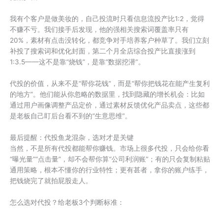
我有个客户是做美妆的，自己投流时只看信息流投产比1:2，觉得
不赚不亏。我们接手后发现，他的强相关搜索词覆盖率只有
20%，素材有点击没转化，都竞争对手培养客户种草了。我们立刻
补投了搜索词和优化封面，第二个月全店综合投产比直接涨到
1:3.5——这不是靠“烧钱”，是靠“数据挖潜”。
代投的价值，从来不是“帮你花钱”，而是“帮你把钱花在能产生复利
的地方”。他们能从你忽略的数据里，找到隐藏的增长机会：比如
通过用户画像调整产品定价，通过素材反馈优化产品卖点，这些都
是老板自己盯后台看不到的“生意思维”。
最后提醒：代投鱼龙混杂，选对才是关键
当然，不是所有代投都能帮你赚钱。市场上很多代投，只会给你看
“曝光量”“点击量”，却不会帮你算“公司利润账”；有的只会复制粘贴
通用策略，根本不懂你的行业特性；更有甚者，拿你的账户练手，
把钱烧完了就拍屁股走人。
怎么选对代投？给老板3个判断标准：