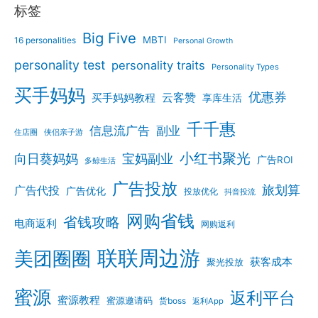
标签
Big Five
MBTI
16 personalities
Personal Growth
personality test
personality traits
Personality Types
买手妈妈
优惠券
云客赞
买手妈妈教程
享库生活
千千惠
信息流广告
副业
住店圈
侠侣亲子游
小红书聚光
向日葵妈妈
宝妈副业
广告ROI
多鲸生活
广告投放
旅划算
广告代投
广告优化
投放优化
抖音投流
网购省钱
省钱攻略
电商返利
网购返利
联联周边游
美团圈圈
获客成本
聚光投放
蜜源
返利平台
蜜源教程
蜜源邀请码
货boss
返利App