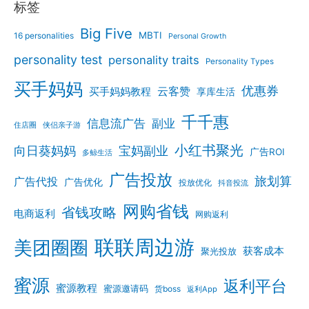
标签
Big Five
MBTI
16 personalities
Personal Growth
personality test
personality traits
Personality Types
买手妈妈
优惠券
云客赞
买手妈妈教程
享库生活
千千惠
信息流广告
副业
住店圈
侠侣亲子游
小红书聚光
向日葵妈妈
宝妈副业
广告ROI
多鲸生活
广告投放
旅划算
广告代投
广告优化
投放优化
抖音投流
网购省钱
省钱攻略
电商返利
网购返利
联联周边游
美团圈圈
获客成本
聚光投放
蜜源
返利平台
蜜源教程
蜜源邀请码
货boss
返利App