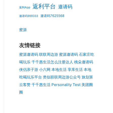
返利平台
邀请码
返利App
邀请码7625568
邀请码999333
蜜源
友情链接
蜜源邀请码
联联周边游
蜜源邀请码
石家庄吃
喝玩乐
千千惠生活怎么注册达人
桃朵邀请码
侠侣亲子游
小六网
本地生活
享库生活
本地
吃喝玩乐平台
类似联联周边游公众号
旅划算
云客赞
千千惠生活
Personality Test
美团圈
圈