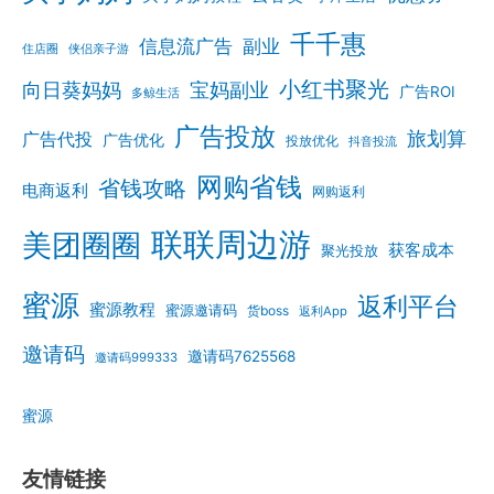
千千惠
信息流广告
副业
住店圈
侠侣亲子游
小红书聚光
向日葵妈妈
宝妈副业
广告ROI
多鲸生活
广告投放
旅划算
广告代投
广告优化
投放优化
抖音投流
网购省钱
省钱攻略
电商返利
网购返利
联联周边游
美团圈圈
获客成本
聚光投放
蜜源
返利平台
蜜源教程
蜜源邀请码
货boss
返利App
邀请码
邀请码7625568
邀请码999333
蜜源
友情链接