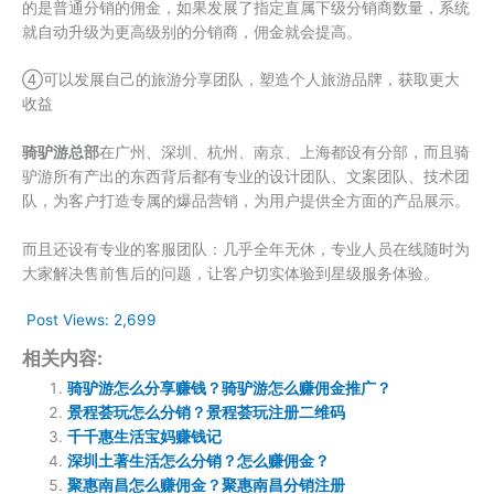
的是普通分销的佣金，如果发展了指定直属下级分销商数量，系统
就自动升级为更高级别的分销商，佣金就会提高。
④可以发展自己的旅游分享团队，塑造个人旅游品牌，获取更大
收益
骑驴游总部
在广州、深圳、杭州、南京、上海都设有分部，而且骑
驴游所有产出的东西背后都有专业的设计团队、文案团队、技术团
队，为客户打造专属的爆品营销，为用户提供全方面的产品展示。
而且还设有专业的客服团队：几乎全年无休，专业人员在线随时为
大家解决售前售后的问题，让客户切实体验到星级服务体验。
Post Views:
2,699
相关内容:
骑驴游怎么分享赚钱？骑驴游怎么赚佣金推广？
景程荟玩怎么分销？景程荟玩注册二维码
千千惠生活宝妈赚钱记
深圳土著生活怎么分销？怎么赚佣金？
聚惠南昌怎么赚佣金？聚惠南昌分销注册