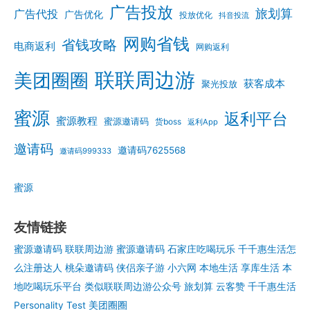
广告投放
旅划算
广告代投
广告优化
投放优化
抖音投流
网购省钱
省钱攻略
电商返利
网购返利
联联周边游
美团圈圈
获客成本
聚光投放
蜜源
返利平台
蜜源教程
蜜源邀请码
货boss
返利App
邀请码
邀请码7625568
邀请码999333
蜜源
友情链接
蜜源邀请码
联联周边游
蜜源邀请码
石家庄吃喝玩乐
千千惠生活怎
么注册达人
桃朵邀请码
侠侣亲子游
小六网
本地生活
享库生活
本
地吃喝玩乐平台
类似联联周边游公众号
旅划算
云客赞
千千惠生活
Personality Test
美团圈圈