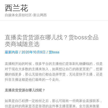
跳
西兰花
至
内
自媒体全原创社区-新云网西
容
直播卖货货源在哪儿找？货boss全品
类商城随意选
最新内容
/
2020年10月9日
/
货boss
直播刚开始的时候，很多平台的主播他们是靠刷礼物赚钱的，但是
对于现在大多数的主播来加入，如果想让自己的路更宽更广，想要
赚的钱更多，那么无疑他们都会选择带货，无论是快手主播，还是
抖音主播这都是他们最终的一个走向。
直播卖货货源在哪儿找呢？
如果是自己积攒一定粉丝之后，那么可能有一些商家会直接联系，
但是这样的商家是否是靠谱的这件事主播需要来。全方面来衡量