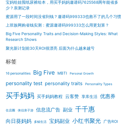
宝妈给娃囤纸尿裤绘本，用买手妈妈邀请码7625568两年能省多
少？亲测记录
蜜源用了一段时间没省到钱？邀请码999333也救不了的几个习惯
上班族网购省钱实测：蜜源邀请码999333怎么用更划算？
Big Five Personality Traits and Decision-Making Styles: What
Research Shows
聚光新计划前30天ROI很漂亮 后面为什么越来越亏
标签
Big Five
MBTI
16 personalities
Personal Growth
personality test
personality traits
Personality Types
买手妈妈
优惠券
云客赞
买手妈妈教程
享库生活
千千惠
信息流广告
副业
住店圈
侠侣亲子游
小红书聚光
向日葵妈妈
宝妈副业
广告ROI
多鲸生活